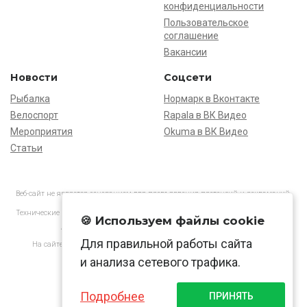
конфиденциальности
Пользовательское
соглашение
Вакансии
Новости
Соцсети
Рыбалка
Нормарк в Вконтакте
Велоспорт
Rapala в ВК Видео
Мероприятия
Okuma в ВК Видео
Статьи
Веб-сайт не является основанием для предъявления претензий и рекламаций,
информация является ознакомительной.
Технические характеристики товаров могут отличаться от указанных на сайте.
🍪 Используем файлы cookie
АО «Нормарк» ИНН 7728172512 ОГРН 1037739603505
Для правильной работы сайта
На сайте применяются
рекомендательные технологии
в соответствии
с законодательством РФ.
и анализа сетевого трафика.
Подробнее
ПРИНЯТЬ
© Normark, 2026 г.