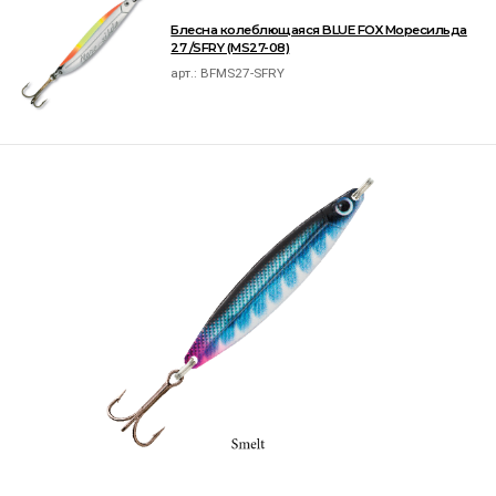
Блесна колеблющаяся BLUE FOX Моресильда
27 /SFRY (MS27-08)
арт.:
BFMS27-SFRY