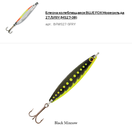
Блесна колеблющаяся BLUE FOX Моресильда
27 /SFRY (MS27-08)
арт.:
BFMS27-SFRY