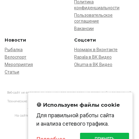
Политика
конфиденциальности
Пользовательское
соглашение
Вакансии
Новости
Соцсети
Рыбалка
Нормарк в Вконтакте
Велоспорт
Rapala в ВК Видео
Мероприятия
Okuma в ВК Видео
Статьи
Веб-сайт не является основанием для предъявления претензий и рекламаций,
информация является ознакомительной.
Технические характеристики товаров могут отличаться от указанных на сайте.
🍪 Используем файлы cookie
АО «Нормарк» ИНН 7728172512 ОГРН 1037739603505
Для правильной работы сайта
На сайте применяются
рекомендательные технологии
в соответствии
с законодательством РФ.
и анализа сетевого трафика.
ПРИНЯТЬ