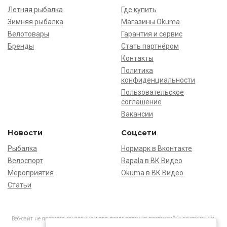
Летняя рыбалка
Где купить
Зимняя рыбалка
Магазины Okuma
Велотовары
Гарантия и сервис
Бренды
Стать партнёром
Контакты
Политика
конфиденциальности
Пользовательское
соглашение
Вакансии
Новости
Соцсети
Рыбалка
Нормарк в Вконтакте
Велоспорт
Rapala в ВК Видео
Мероприятия
Okuma в ВК Видео
Статьи
Веб-сайт не является основанием для предъявления претензий и рекламаций,
информация является ознакомительной.