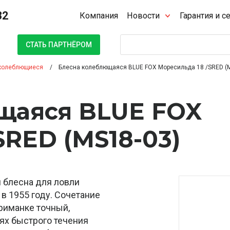
32
Компания
Новости
Гарантия и с
Поиск
СТАТЬ ПАРТНЁРОМ
колеблющиеся
Блесна колеблющаяся BLUE FOX Моресильда 18 /SRED (
щаяся BLUE FOX
SRED (MS18-03)
я блесна для ловли
 в 1955 году. Сочетание
приманке точный,
иях быстрого течения