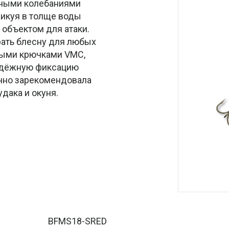
нными колебаниями
ликуя в толще воды
объектом для атаки.
рать блесну для любых
ными крючками VMC,
адёжную фиксацию
чно зарекомендовала
удака и окуня.
BFMS18-SRED