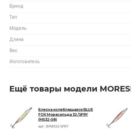
Бренд
Тип
Модель
Длина
Вес
Изготовитель
Ещё товары модели MORES
Блесна колеблющаяся BLUE
FOX Моресильда 32 /SFRY
(MS32-08)
арт.:
BFMS32-SFRY