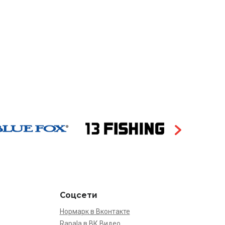
Соцсети
Нормарк в Вконтакте
Rapala в ВК Видео