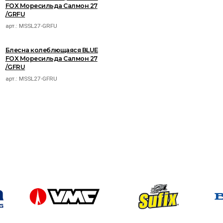
FOX Моресильда Салмон 27
/GRFU
арт.:
MSSL27-GRFU
Блесна колеблющаяся BLUE
FOX Моресильда Салмон 27
/GFRU
арт.:
MSSL27-GFRU