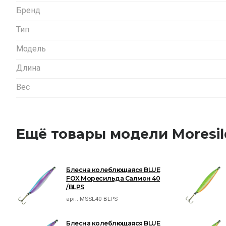
Бренд
Тип
Модель
Длина
Вес
Ещё товары модели Moresil
Блесна колеблющаяся BLUE
FOX Моресильда Салмон 40
/BLPS
арт.:
MSSL40-BLPS
Блесна колеблющаяся BLUE