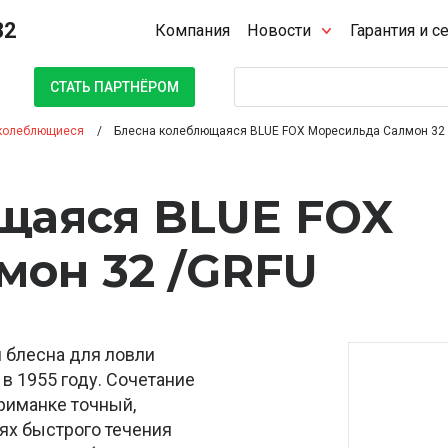
32
Компания
Новости
Гарантия и с
Поиск
СТАТЬ ПАРТНЁРОМ
колеблющиеся
Блесна колеблющаяся BLUE FOX Моресильда Салмон 32
щаяся BLUE FOX
мон 32 /GRFU
я блесна для ловли
 в 1955 году. Сочетание
приманке точный,
иях быстрого течения