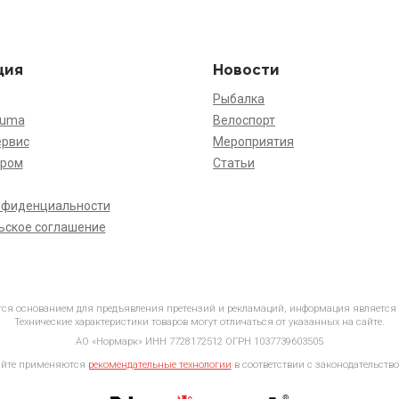
ция
Новости
Рыбалка
kuma
Велоспорт
ервис
Мероприятия
ёром
Статьи
нфиденциальности
ьское соглашение
ется основанием для предъявления претензий и рекламаций, информация является
Технические характеристики товаров могут отличаться от указанных на сайте.
АО «Нормарк» ИНН 7728172512 ОГРН 1037739603505
айте применяются
рекомендательные технологии
в соответствии с законодательство