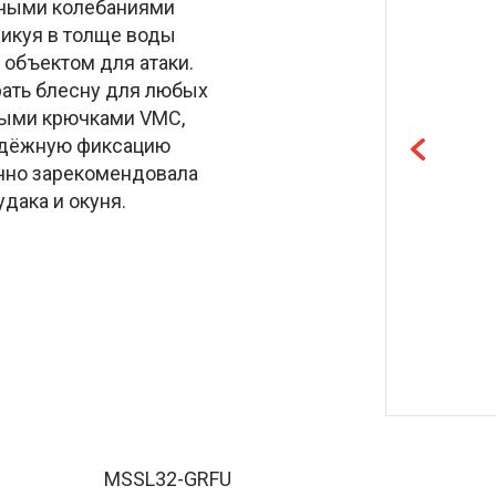
нными колебаниями
ликуя в толще воды
объектом для атаки.
рать блесну для любых
ными крючками VMC,
адёжную фиксацию
чно зарекомендовала
удака и окуня.
MSSL32-GRFU