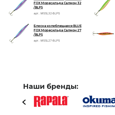
FOX Моресильда Салмон 32
/BLPS
арт.:
MSSL32-BLPS
Блесна колеблющаяся BLUE
FOX Моресильда Салмон 27
/BLPS
арт.:
MSSL27-BLPS
Наши бренды: