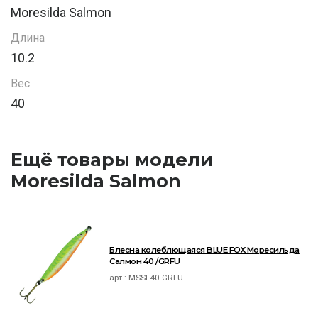
Moresilda Salmon
Длина
10.2
Вес
40
Ещё товары модели
Moresilda Salmon
Блесна колеблющаяся BLUE FOX Моресильда
Салмон 40 /GRFU
арт.:
MSSL40-GRFU