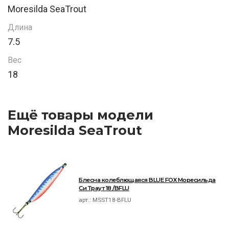
Moresilda SeaTrout
Длина
7.5
Вес
18
Ещё товары модели
Moresilda SeaTrout
Блесна колеблющаяся BLUE FOX Моресильда
Си Траут 18 /BFLU
арт.:
MSST18-BFLU