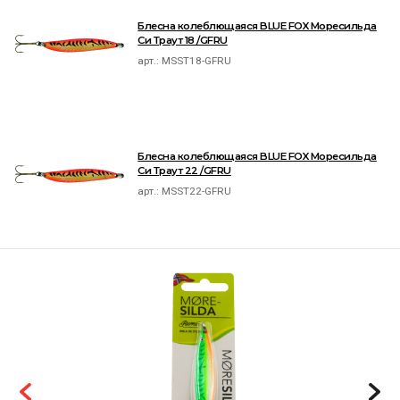
Блесна колеблющаяся BLUE FOX Моресильда
Си Траут 18 /GFRU
арт.:
MSST18-GFRU
Блесна колеблющаяся BLUE FOX Моресильда
Си Траут 22 /GFRU
арт.:
MSST22-GFRU