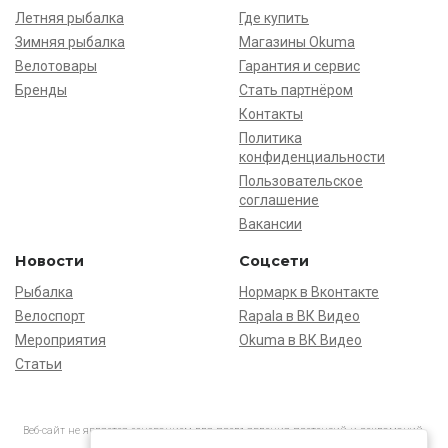
Летняя рыбалка
Где купить
Зимняя рыбалка
Магазины Okuma
Велотовары
Гарантия и сервис
Бренды
Стать партнёром
Контакты
Политика
конфиденциальности
Пользовательское
соглашение
Вакансии
Новости
Соцсети
Рыбалка
Нормарк в Вконтакте
Велоспорт
Rapala в ВК Видео
Мероприятия
Okuma в ВК Видео
Статьи
Веб-сайт не является основанием для предъявления претензий и рекламаций,
информация является ознакомительной.