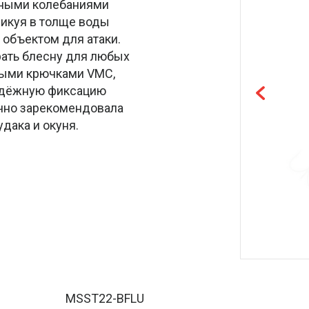
нными колебаниями
ликуя в толще воды
объектом для атаки.
рать блесну для любых
ными крючками VMC,
адёжную фиксацию
чно зарекомендовала
удака и окуня.
MSST22-BFLU