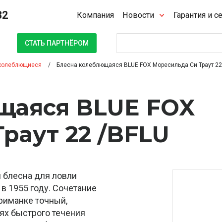
32
Компания
Новости
Гарантия и с
Поиск
СТАТЬ ПАРТНЁРОМ
колеблющиеся
Блесна колеблющаяся BLUE FOX Моресильда Си Траут 22
щаяся BLUE FOX
раут 22 /BFLU
я блесна для ловли
 в 1955 году. Сочетание
приманке точный,
иях быстрого течения