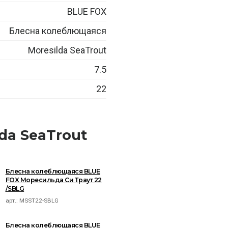
BLUE FOX
Блесна колеблющаяся
Moresilda SeaTrout
7.5
22
da SeaTrout
Блесна колеблющаяся BLUE
FOX Моресильда Си Траут 22
/SBLG
арт.:
MSST22-SBLG
Блесна колеблющаяся BLUE