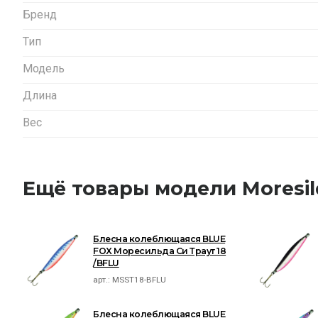
Бренд
Тип
Модель
Длина
Вес
Ещё товары модели Moresil
Блесна колеблющаяся BLUE
FOX Моресильда Си Траут 18
/BFLU
арт.:
MSST18-BFLU
Блесна колеблющаяся BLUE