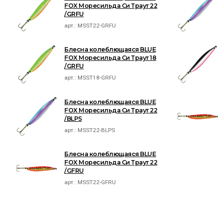
FOX Моресильда Си Траут 22
/GRFU
арт.:
MSST22-GRFU
Блесна колеблющаяся BLUE
FOX Моресильда Си Траут 18
/GRFU
арт.:
MSST18-GRFU
Блесна колеблющаяся BLUE
FOX Моресильда Си Траут 22
/BLPS
арт.:
MSST22-BLPS
Блесна колеблющаяся BLUE
FOX Моресильда Си Траут 22
/GFRU
арт.:
MSST22-GFRU