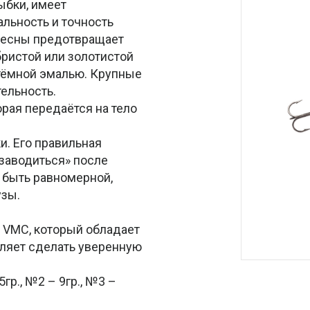
ыбки, имеет
альность и точность
блесны предотвращает
бристой или золотистой
тёмной эмалью. Крупные
ельность.
рая передаётся на тело
. Его правильная
заводиться» после
 быть равномерной,
узы.
VMC, который обладает
оляет сделать уверенную
гр., №2 – 9гр., №3 –