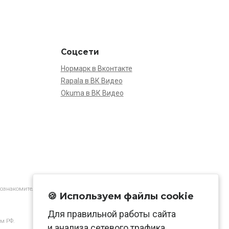
Соцсети
Нормарк в Вконтакте
Rapala в ВК Видео
Okuma в ВК Видео
 ознакомительной.
🍪 Используем файлы cookie
Для правильной работы сайта
м РФ.
и анализа сетевого трафика.