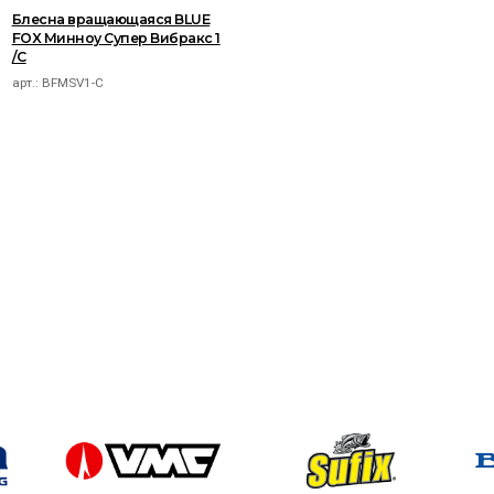
Блесна вращающаяся BLUE
FOX Минноу Супер Вибракс 1
/C
арт.:
BFMSV1-C