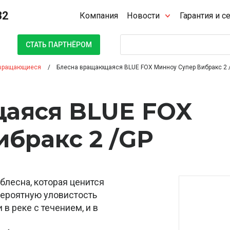
32
Компания
Новости
Гарантия и с
Поиск
СТАТЬ ПАРТНЁРОМ
вращающиеся
Блесна вращающаяся BLUE FOX Минноу Супер Вибракс 2 
аяся BLUE FOX
бракс 2 /GP
 блесна, которая ценится
вероятную уловистость
 в реке с течением, и в