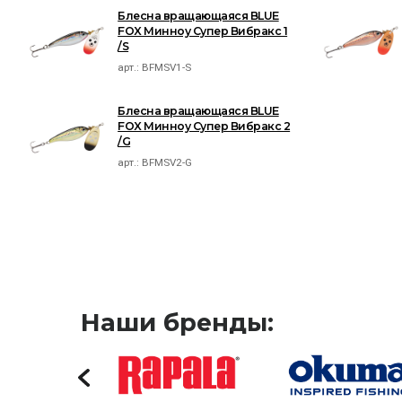
Блесна вращающаяся BLUE
FOX Минноу Супер Вибракс 1
/S
арт.:
BFMSV1-S
Блесна вращающаяся BLUE
FOX Минноу Супер Вибракс 2
/G
арт.:
BFMSV2-G
Наши бренды: