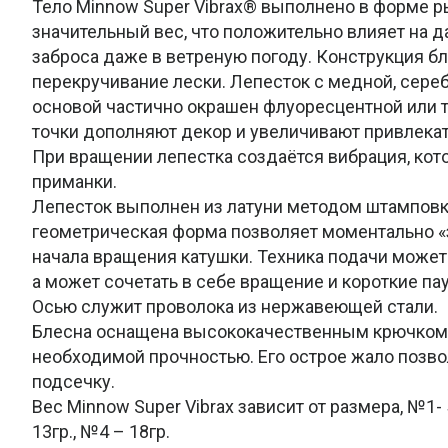
Тело Minnow Super Vibrax® выполнено в форме р
значительный вес, что положительно влияет на д
заброса даже в ветреную погоду. Конструкция 
перекручивание лески. Лепесток с медной, сере
основой частично окрашен флуоресцентной или 
точки дополняют декор и увеличивают привлекат
При вращении лепестка создаётся вибрация, кото
приманки.
Лепесток выполнен из латуни методом штамповки
геометрическая форма позволяет моментально «
начала вращения катушки. Техника подачи может
а может сочетать в себе вращение и короткие па
Осью служит проволока из нержавеющей стали.
Блесна оснащена высококачественным крючком 
необходимой прочностью. Его острое жало позв
подсечку.
Вес Minnow Super Vibrax зависит от размера, №1- 5
13гр., №4 – 18гр.