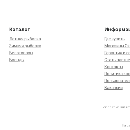
Каталог
Информа
Летняя рыбалка
Где купить
Зимняя рыбалка
Магазины O
Велотовары
Гарантия и с
Бренды
Стать партн
Контакты
Политика ко
Пользовател
Вакансии
Веб-сайт не явля
На с