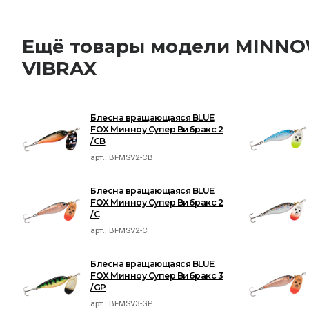
Ещё товары модели MINN
VIBRAX
Блесна вращающаяся BLUE
FOX Минноу Супер Вибракс 2
/CB
арт.:
BFMSV2-CB
Блесна вращающаяся BLUE
FOX Минноу Супер Вибракс 2
/C
арт.:
BFMSV2-C
Блесна вращающаяся BLUE
FOX Минноу Супер Вибракс 3
/GP
арт.:
BFMSV3-GP