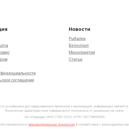
ция
Новости
Рыбалка
kuma
Велоспорт
ервис
Мероприятия
ёром
Статьи
нфиденциальности
ьское соглашение
ется основанием для предъявления претензий и рекламаций, информация является
Технические характеристики товаров могут отличаться от указанных на сайте.
АО «Нормарк» ИНН 7728172512 ОГРН 1037739603505
айте применяются
рекомендательные технологии
в соответствии с законодательство