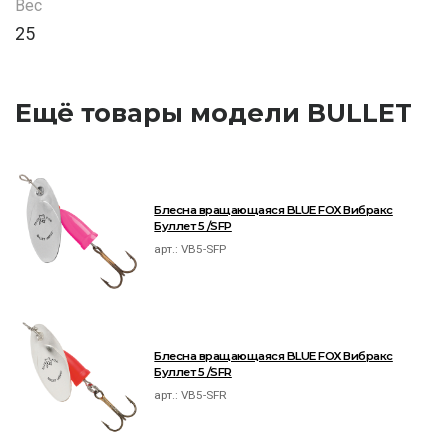
Вес
25
Ещё товары модели BULLET
Блесна вращающаяся BLUE FOX Вибракс
Буллет 5 /SFP
арт.:
VB5-SFP
Блесна вращающаяся BLUE FOX Вибракс
Буллет 5 /SFR
арт.:
VB5-SFR