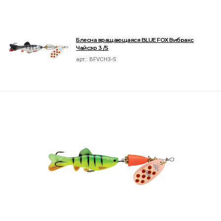
Блесна вращающаяся BLUE FOX Вибракс
Чайсэр 3 /S
арт.:
BFVCH3-S