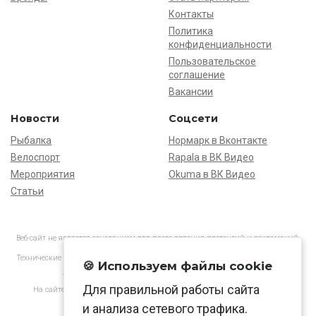
Контакты
Политика
конфиденциальности
Пользовательское
соглашение
Вакансии
Новости
Соцсети
Рыбалка
Нормарк в Вконтакте
Велоспорт
Rapala в ВК Видео
Мероприятия
Okuma в ВК Видео
Статьи
Веб-сайт не является основанием для предъявления претензий и рекламаций,
информация является ознакомительной.
Технические характеристики товаров могут отличаться от указанных на сайте.
🍪 Используем файлы cookie
АО «Нормарк» ИНН 7728172512 ОГРН 1037739603505
Для правильной работы сайта
На сайте применяются
рекомендательные технологии
в соответствии
с законодательством РФ.
и анализа сетевого трафика.