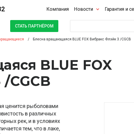
32
Компания
Новости
Гарантия и с
Поиск
СТАТЬ ПАРТНЁРОМ
вращающиеся
Блесна вращающаяся BLUE FOX Вибракс Флэйк 3 /CGCB
аяся BLUE FOX
3 /CGCB
орая ценится рыболовами
овистость в различных
горных рек, и в условиях
ичается тем, что в лаке,