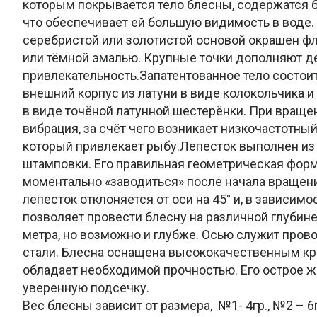
которым покрывается тело блесны, содержатся 
что обеспечивает ей большую видимость в воде.
серебристой или золотистой основой окрашен ф
или тёмной эмалью. Крупные точки дополняют д
привлекательность.Запатентованное тело состоит
внешний корпус из латуни в виде колокольчика 
в виде точёной латунной шестерёнки. При враще
вибрация, за счёт чего возникает низкочастотны
который привлекает рыбу.Лепесток выполнен из
штамповки. Его правильная геометрическая фор
моментально «заводиться» после начала вращени
лепесток отклоняется от оси на 45° и, в зависимо
позволяет провести блесну на различной глубине, 
метра, но возможно и глубже. Осью служит про
стали. Блесна оснащена высококачественным к
обладает необходимой прочностью. Его острое ж
уверенную подсечку.
Вес блесны зависит от размера, №1- 4гр., №2 – 6гр