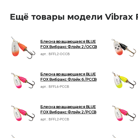
Ещё товары модели Vibrax 
Блесна вращающаяся BLUE
FOX Вибракс Флэйк 2 /OCCB
арт.:
BFFL2-OCCB
Блесна вращающаяся BLUE
FOX Вибракс Флэйк 6 /PCCB
арт.:
BFFL6-PCCB
Блесна вращающаяся BLUE
FOX Вибракс Флэйк 2 /PCCB
арт.:
BFFL2-PCCB