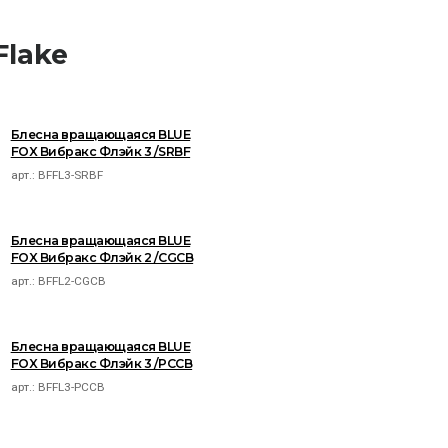
Flake
Блесна вращающаяся BLUE
FOX Вибракс Флэйк 3 /SRBF
арт.:
BFFL3-SRBF
Блесна вращающаяся BLUE
FOX Вибракс Флэйк 2 /CGCB
арт.:
BFFL2-CGCB
Блесна вращающаяся BLUE
FOX Вибракс Флэйк 3 /PCCB
арт.:
BFFL3-PCCB