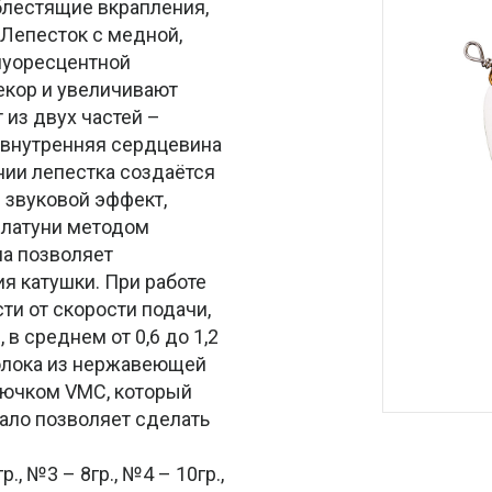
блестящие вкрапления,
 Лепесток с медной,
луоресцентной
екор и увеличивают
 из двух частей –
и внутренняя сердцевина
нии лепестка создаётся
й звуковой эффект,
 латуни методом
ма позволяет
я катушки. При работе
сти от скорости подачи,
в среднем от 0,6 до 1,2
волока из нержавеющей
рючком VMC, который
ало позволяет сделать
., №3 – 8гр., №4 – 10гр.,