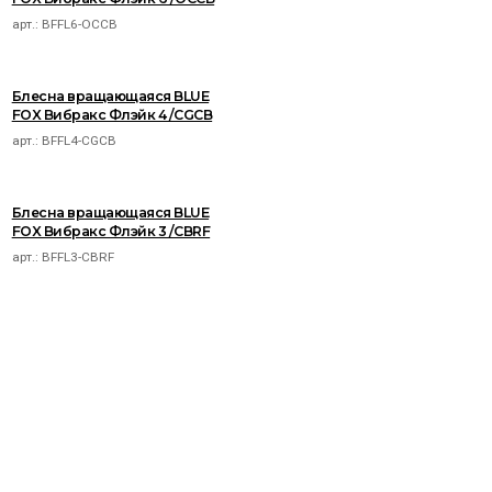
арт.:
BFFL6-OCCB
Блесна вращающаяся BLUE
FOX Вибракс Флэйк 4 /CGCB
арт.:
BFFL4-CGCB
Блесна вращающаяся BLUE
FOX Вибракс Флэйк 3 /CBRF
арт.:
BFFL3-CBRF