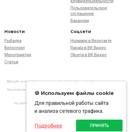
конфиденциальности
Пользовательское
соглашение
Вакансии
Новости
Соцсети
Рыбалка
Нормарк в Вконтакте
Велоспорт
Rapala в ВК Видео
Мероприятия
Okuma в ВК Видео
Статьи
Веб-сайт не является основанием для предъявления претензий и рекламаций,
информация является ознакомительной.
Технические характеристики товаров могут отличаться от указанных на сайте.
🍪 Используем файлы cookie
АО «Нормарк» ИНН 7728172512 ОГРН 1037739603505
Для правильной работы сайта
На сайте применяются
рекомендательные технологии
в соответствии
с законодательством РФ.
и анализа сетевого трафика.
Подробнее
ПРИНЯТЬ
© Normark, 2026 г.