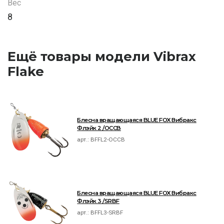
Вес
8
Ещё товары модели Vibrax
Flake
Блесна вращающаяся BLUE FOX Вибракс
Флэйк 2 /OCCB
арт.:
BFFL2-OCCB
Блесна вращающаяся BLUE FOX Вибракс
Флэйк 3 /SRBF
арт.:
BFFL3-SRBF