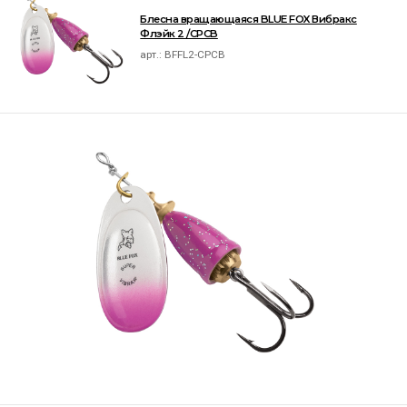
Блесна вращающаяся BLUE FOX Вибракс
Флэйк 2 /CPCB
арт.:
BFFL2-CPCB