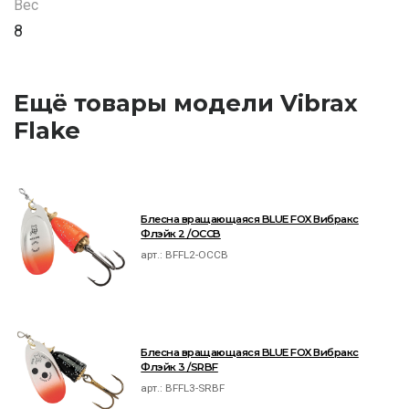
Вес
8
Ещё товары модели Vibrax
Flake
Блесна вращающаяся BLUE FOX Вибракс
Флэйк 2 /OCCB
арт.:
BFFL2-OCCB
Блесна вращающаяся BLUE FOX Вибракс
Флэйк 3 /SRBF
арт.:
BFFL3-SRBF