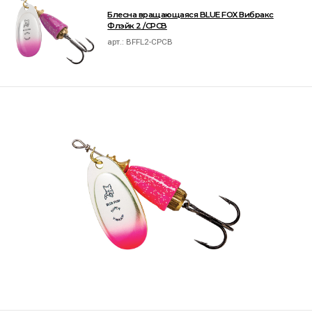
Блесна вращающаяся BLUE FOX Вибракс
Флэйк 2 /CPCB
арт.:
BFFL2-CPCB