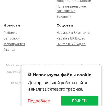
конфиденциальности
Пользовательское
соглашение
Вакансии
Новости
Соцсети
Рыбалка
Нормарк в Вконтакте
Велоспорт
Rapala в ВК Видео
Мероприятия
Okuma в ВК Видео
Статьи
Веб-сайт не является основанием для предъявления претензий и рекламаций,
информация является ознакомительной.
Технические характеристики товаров могут отличаться от указанных на сайте.
🍪 Используем файлы cookie
АО «Нормарк» ИНН 7728172512 ОГРН 1037739603505
Для правильной работы сайта
На сайте применяются
рекомендательные технологии
в соответствии
с законодательством РФ.
и анализа сетевого трафика.
Подробнее
ПРИНЯТЬ
© Normark, 2026 г.