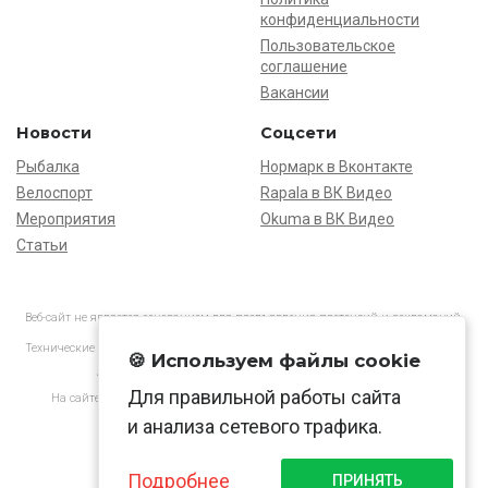
конфиденциальности
Пользовательское
соглашение
Вакансии
Новости
Соцсети
Рыбалка
Нормарк в Вконтакте
Велоспорт
Rapala в ВК Видео
Мероприятия
Okuma в ВК Видео
Статьи
Веб-сайт не является основанием для предъявления претензий и рекламаций,
информация является ознакомительной.
Технические характеристики товаров могут отличаться от указанных на сайте.
🍪 Используем файлы cookie
АО «Нормарк» ИНН 7728172512 ОГРН 1037739603505
Для правильной работы сайта
На сайте применяются
рекомендательные технологии
в соответствии
с законодательством РФ.
и анализа сетевого трафика.
Подробнее
ПРИНЯТЬ