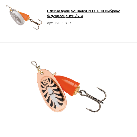
Блесна вращающаяся BLUE FOX Вибракс
Флуоресцент 6 /SFR
арт.:
BFF6-SFR