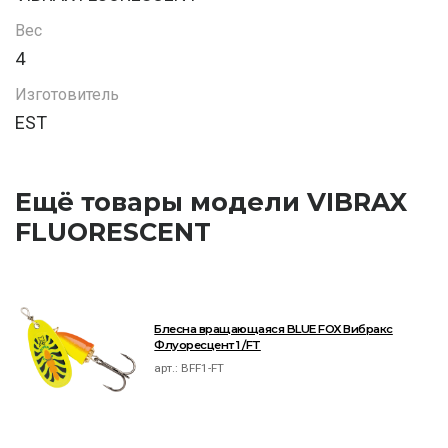
Вес
4
Изготовитель
EST
Ещё товары модели VIBRAX
FLUORESCENT
Блесна вращающаяся BLUE FOX Вибракс
Флуоресцент 1 /FT
арт.:
BFF1-FT