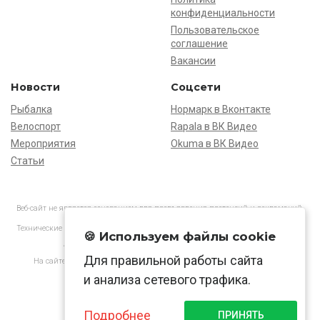
конфиденциальности
Пользовательское
соглашение
Вакансии
Новости
Соцсети
Рыбалка
Нормарк в Вконтакте
Велоспорт
Rapala в ВК Видео
Мероприятия
Okuma в ВК Видео
Статьи
Веб-сайт не является основанием для предъявления претензий и рекламаций,
информация является ознакомительной.
Технические характеристики товаров могут отличаться от указанных на сайте.
🍪 Используем файлы cookie
АО «Нормарк» ИНН 7728172512 ОГРН 1037739603505
Для правильной работы сайта
На сайте применяются
рекомендательные технологии
в соответствии
с законодательством РФ.
и анализа сетевого трафика.
Подробнее
ПРИНЯТЬ