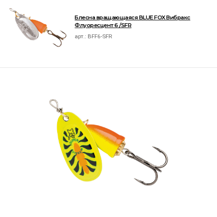
Блесна вращающаяся BLUE FOX Вибракс
Флуоресцент 6 /SFR
арт.:
BFF6-SFR