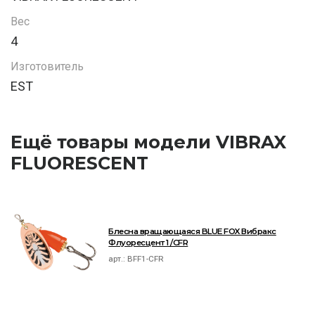
Вес
4
Изготовитель
EST
Ещё товары модели VIBRAX
FLUORESCENT
Блесна вращающаяся BLUE FOX Вибракс
Флуоресцент 1 /CFR
арт.:
BFF1-CFR