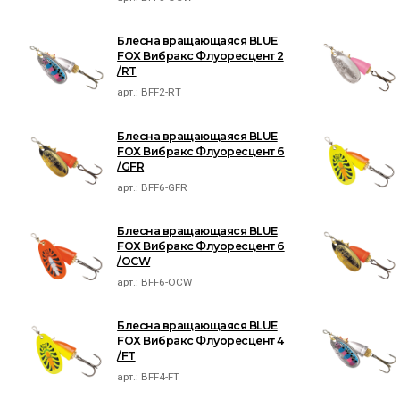
Блесна вращающаяся BLUE
FOX Вибракс Флуоресцент 2
/RT
арт.:
BFF2-RT
Блесна вращающаяся BLUE
FOX Вибракс Флуоресцент 6
/GFR
арт.:
BFF6-GFR
Блесна вращающаяся BLUE
FOX Вибракс Флуоресцент 6
/OCW
арт.:
BFF6-OCW
Блесна вращающаяся BLUE
FOX Вибракс Флуоресцент 4
/FT
арт.:
BFF4-FT