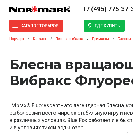
+7 (495) 775-37-
ГДЕ КУПИТЬ
КАТАЛОГ ТОВАРОВ
Нормарк
Каталог
Летняя рыбалка
Приманки
Блесны 
Блесна вращающ
Вибракс Флуорес
Vibrax® Fluorescent - это легендарная блесна, к
рыболовами всего мира за стабильную игру и не
в различных условиях. Blue Fox работает и в быс
и в условиях тихой воды озёр.