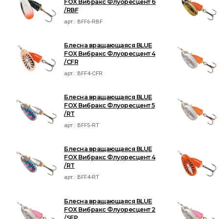
FOX Вибракс Флуоресцент 6
/RBF
арт.:
BFF6-RBF
Блесна вращающаяся BLUE
FOX Вибракс Флуоресцент 4
/CFR
арт.:
BFF4-CFR
Блесна вращающаяся BLUE
FOX Вибракс Флуоресцент 5
/RT
арт.:
BFF5-RT
Блесна вращающаяся BLUE
FOX Вибракс Флуоресцент 4
/RT
арт.:
BFF4-RT
Блесна вращающаяся BLUE
FOX Вибракс Флуоресцент 2
/SFP