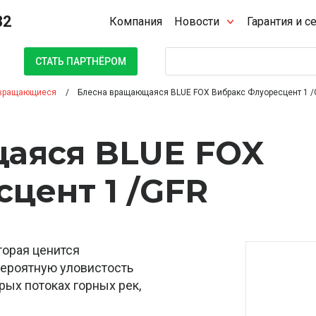
32
Компания
Новости
Гарантия и с
Поиск
СТАТЬ ПАРТНЁРОМ
вращающиеся
Блесна вращающаяся BLUE FOX Вибракс Флуоресцент 1 /
аяся BLUE FOX
цент 1 /GFR
оторая ценится
вероятную уловистость
трых потоках горных рек,