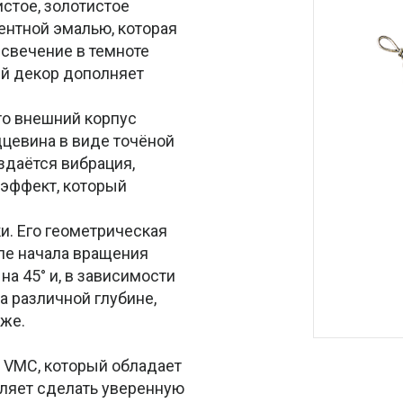
истое, золотистое
нтной эмалью, которая
свечение в темноте
й декор дополняет
это внешний корпус
дцевина в виде точёной
здаётся вибрация,
 эффект, который
и. Его геометрическая
ле начала вращения
на 45° и, в зависимости
а различной глубине,
бже.
VMC, который обладает
оляет сделать уверенную