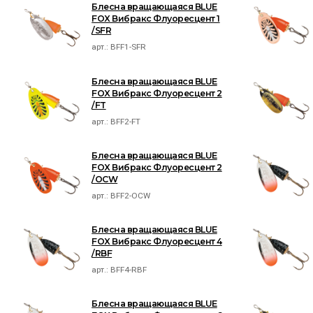
Блесна вращающаяся BLUE
FOX Вибракс Флуоресцент 1
/SFR
арт.:
BFF1-SFR
Блесна вращающаяся BLUE
FOX Вибракс Флуоресцент 2
/FT
арт.:
BFF2-FT
Блесна вращающаяся BLUE
FOX Вибракс Флуоресцент 2
/OCW
арт.:
BFF2-OCW
Блесна вращающаяся BLUE
FOX Вибракс Флуоресцент 4
/RBF
арт.:
BFF4-RBF
Блесна вращающаяся BLUE