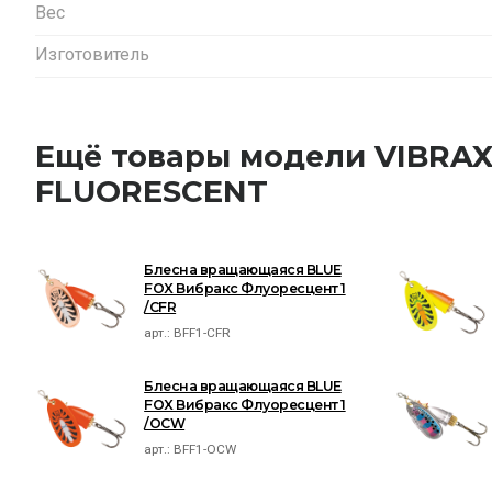
Вес
Изготовитель
Ещё товары модели VIBRA
FLUORESCENT
Блесна вращающаяся BLUE
FOX Вибракс Флуоресцент 1
/CFR
арт.:
BFF1-CFR
Блесна вращающаяся BLUE
FOX Вибракс Флуоресцент 1
/OCW
арт.:
BFF1-OCW