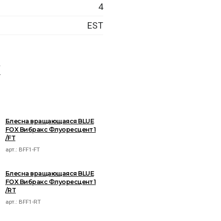
4
EST
X
Блесна вращающаяся BLUE
FOX Вибракс Флуоресцент 1
/FT
арт.:
BFF1-FT
Блесна вращающаяся BLUE
FOX Вибракс Флуоресцент 1
/RT
арт.:
BFF1-RT