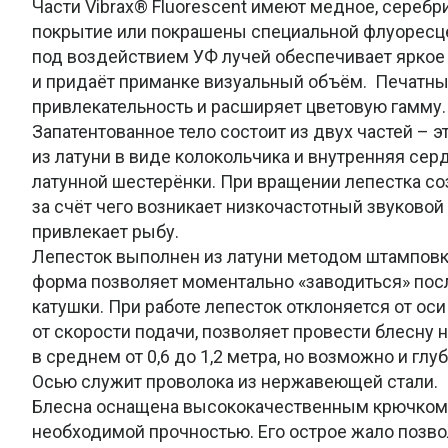
Части Vibrax® Fluorescent имеют медное, серебр
покрытие или покрашены специальной флуоресце
под воздействием УФ лучей обеспечивает яркое 
и придаёт приманке визуальный объём. Печатны
привлекательность и расширяет цветовую гамму.
Запатентованное тело состоит из двух частей – 
из латуни в виде колокольчика и внутренняя сер
латунной шестерёнки. При вращении лепестка со
за счёт чего возникает низкочастотный звуковой
привлекает рыбу.
Лепесток выполнен из латуни методом штамповк
форма позволяет моментально «заводиться» пос
катушки. При работе лепесток отклоняется от оси 
от скорости подачи, позволяет провести блесну н
в среднем от 0,6 до 1,2 метра, но возможно и глу
Осью служит проволока из нержавеющей стали.
Блесна оснащена высококачественным крючком 
необходимой прочностью. Его острое жало позв