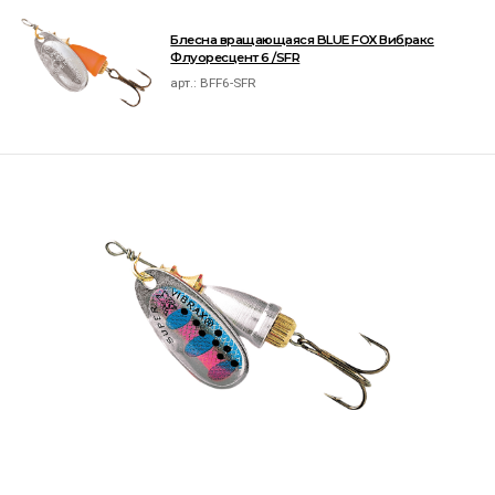
Блесна вращающаяся BLUE FOX Вибракс
Флуоресцент 6 /SFR
арт.:
BFF6-SFR