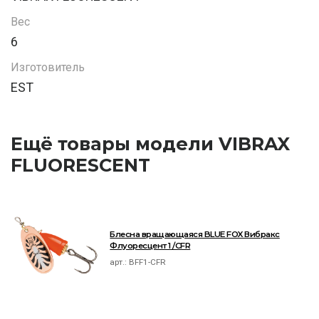
Вес
6
Изготовитель
EST
Ещё товары модели VIBRAX
FLUORESCENT
Блесна вращающаяся BLUE FOX Вибракс
Флуоресцент 1 /CFR
арт.:
BFF1-CFR