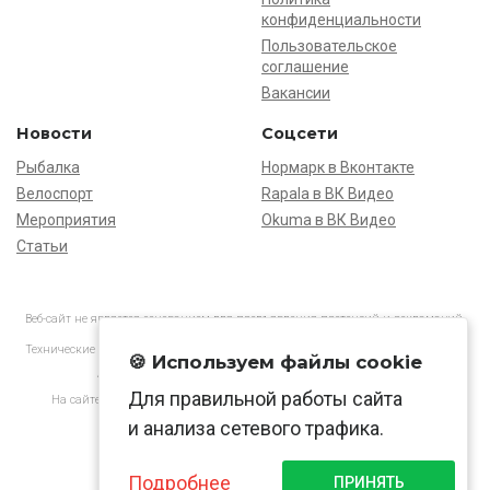
конфиденциальности
Пользовательское
соглашение
Вакансии
Новости
Соцсети
Рыбалка
Нормарк в Вконтакте
Велоспорт
Rapala в ВК Видео
Мероприятия
Okuma в ВК Видео
Статьи
Веб-сайт не является основанием для предъявления претензий и рекламаций,
информация является ознакомительной.
Технические характеристики товаров могут отличаться от указанных на сайте.
🍪 Используем файлы cookie
АО «Нормарк» ИНН 7728172512 ОГРН 1037739603505
Для правильной работы сайта
На сайте применяются
рекомендательные технологии
в соответствии
с законодательством РФ.
и анализа сетевого трафика.
Подробнее
ПРИНЯТЬ