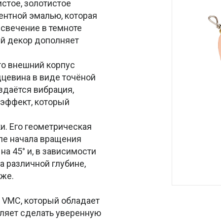
истое, золотистое
нтной эмалью, которая
свечение в темноте
й декор дополняет
это внешний корпус
дцевина в виде точёной
здаётся вибрация,
 эффект, который
и. Его геометрическая
ле начала вращения
на 45° и, в зависимости
а различной глубине,
бже.
VMC, который обладает
оляет сделать уверенную