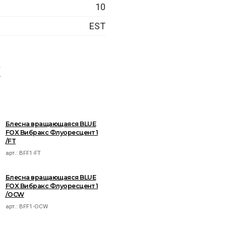
10
EST
X
Блесна вращающаяся BLUE
FOX Вибракс Флуоресцент 1
/FT
арт.:
BFF1-FT
Блесна вращающаяся BLUE
FOX Вибракс Флуоресцент 1
/OCW
арт.:
BFF1-OCW