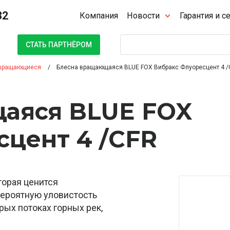
32
Компания
Новости
Гарантия и с
Поиск
СТАТЬ ПАРТНЁРОМ
вращающиеся
Блесна вращающаяся BLUE FOX Вибракс Флуоресцент 4 /
аяся BLUE FOX
сцент 4 /CFR
оторая ценится
вероятную уловистость
трых потоках горных рек,