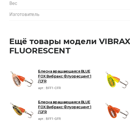
Вес
Изготовитель
Ещё товары модели VIBRA
FLUORESCENT
Блесна вращающаяся BLUE
FOX Вибракс Флуоресцент 1
/CFR
арт.:
BFF1-CFR
Блесна вращающаяся BLUE
FOX Вибракс Флуоресцент 1
/GFR
арт.:
BFF1-GFR