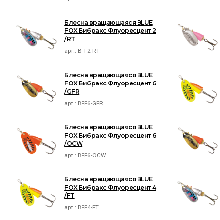
Блесна вращающаяся BLUE
FOX Вибракс Флуоресцент 2
/RT
арт.:
BFF2-RT
Блесна вращающаяся BLUE
FOX Вибракс Флуоресцент 6
/GFR
арт.:
BFF6-GFR
Блесна вращающаяся BLUE
FOX Вибракс Флуоресцент 6
/OCW
арт.:
BFF6-OCW
Блесна вращающаяся BLUE
FOX Вибракс Флуоресцент 4
/FT
арт.:
BFF4-FT