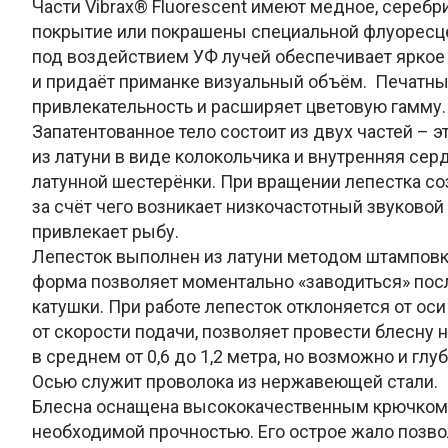
Части Vibrax® Fluorescent имеют медное, серебр
покрытие или покрашены специальной флуоресце
под воздействием УФ лучей обеспечивает яркое 
и придаёт приманке визуальный объём. Печатны
привлекательность и расширяет цветовую гамму.
Запатентованное тело состоит из двух частей – 
из латуни в виде колокольчика и внутренняя сер
латунной шестерёнки. При вращении лепестка со
за счёт чего возникает низкочастотный звуковой
привлекает рыбу.
Лепесток выполнен из латуни методом штамповк
форма позволяет моментально «заводиться» пос
катушки. При работе лепесток отклоняется от оси 
от скорости подачи, позволяет провести блесну н
в среднем от 0,6 до 1,2 метра, но возможно и глу
Осью служит проволока из нержавеющей стали.
Блесна оснащена высококачественным крючком 
необходимой прочностью. Его острое жало позв