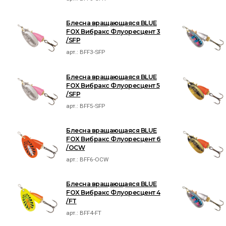
Блесна вращающаяся BLUE
FOX Вибракс Флуоресцент 3
/SFP
арт.:
BFF3-SFP
Блесна вращающаяся BLUE
FOX Вибракс Флуоресцент 5
/SFP
арт.:
BFF5-SFP
Блесна вращающаяся BLUE
FOX Вибракс Флуоресцент 6
/OCW
арт.:
BFF6-OCW
Блесна вращающаяся BLUE
FOX Вибракс Флуоресцент 4
/FT
арт.:
BFF4-FT