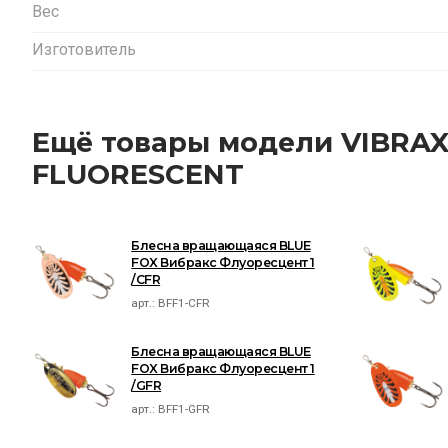
Вес
Изготовитель
Ещё товары модели VIBRA
FLUORESCENT
Блесна вращающаяся BLUE
FOX Вибракс Флуоресцент 1
/CFR
арт.:
BFF1-CFR
Блесна вращающаяся BLUE
FOX Вибракс Флуоресцент 1
/GFR
арт.:
BFF1-GFR