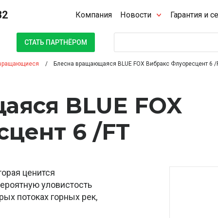
32
Компания
Новости
Гарантия и с
Поиск
СТАТЬ ПАРТНЁРОМ
вращающиеся
Блесна вращающаяся BLUE FOX Вибракс Флуоресцент 6 /
аяся BLUE FOX
цент 6 /FT
оторая ценится
вероятную уловистость
трых потоках горных рек,