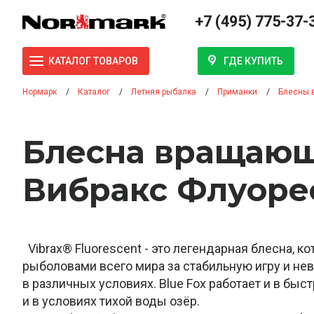
+7 (495) 775-37-
ГДЕ КУПИТЬ
КАТАЛОГ ТОВАРОВ
Нормарк
Каталог
Летняя рыбалка
Приманки
Блесны 
Блесна вращающ
Вибракс Флуорес
Vibrax® Fluorescent - это легендарная блесна, к
рыболовами всего мира за стабильную игру и не
в различных условиях. Blue Fox работает и в быс
и в условиях тихой воды озёр.