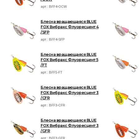
арт.:
BFF4-OCW
Блесна вращающаяся BLUE
FOX Вибракс Флуоресцент 4
/SFP
арт.:
BFF4-SFP
Блесна вращающаяся BLUE
FOX Вибракс Флуоресцент 5
/FT
арт.:
BFF5-FT
Блесна вращающаяся BLUE
FOX Вибракс Флуоресцент 3
/CFR
арт.:
BFF3-CFR
Блесна вращающаяся BLUE
FOX Вибракс Флуоресцент 3
/GFR
арт.:
BFF3-GFR