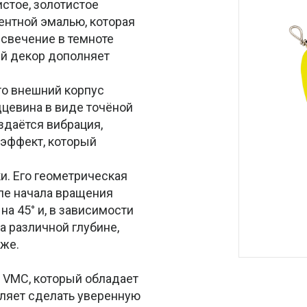
истое, золотистое
нтной эмалью, которая
свечение в темноте
й декор дополняет
это внешний корпус
дцевина в виде точёной
здаётся вибрация,
 эффект, который
и. Его геометрическая
ле начала вращения
на 45° и, в зависимости
а различной глубине,
бже.
VMC, который обладает
оляет сделать уверенную