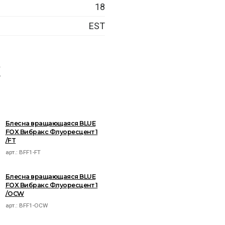
18
EST
X
Блесна вращающаяся BLUE
FOX Вибракс Флуоресцент 1
/FT
арт.:
BFF1-FT
Блесна вращающаяся BLUE
FOX Вибракс Флуоресцент 1
/OCW
арт.:
BFF1-OCW