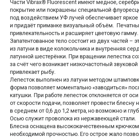
Части Vibrax® Fluorescent имеют медное, серебр
покрытие или покрашены специальной флуоресце
под воздействием УФ лучей обеспечивает яркое 
и придаёт приманке визуальный объём. Печатны
привлекательность и расширяет цветовую гамму.
Запатентованное тело состоит из двух частей – 
из латуни в виде колокольчика и внутренняя сер
латунной шестерёнки. При вращении лепестка со
за счёт чего возникает низкочастотный звуковой
привлекает рыбу.
Лепесток выполнен из латуни методом штамповк
форма позволяет моментально «заводиться» пос
катушки. При работе лепесток отклоняется от оси 
от скорости подачи, позволяет провести блесну н
в среднем от 0,6 до 1,2 метра, но возможно и глу
Осью служит проволока из нержавеющей стали.
Блесна оснащена высококачественным крючком 
необходимой прочностью. Его острое жало позв