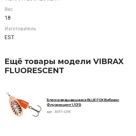
Вес
18
Изготовитель
EST
Ещё товары модели VIBRAX
FLUORESCENT
Блесна вращающаяся BLUE FOX Вибракс
Флуоресцент 1 /CFR
арт.:
BFF1-CFR