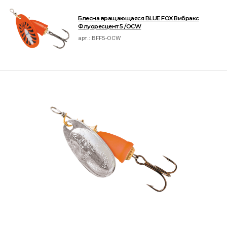
Блесна вращающаяся BLUE FOX Вибракс
Флуоресцент 5 /OCW
арт.:
BFF5-OCW