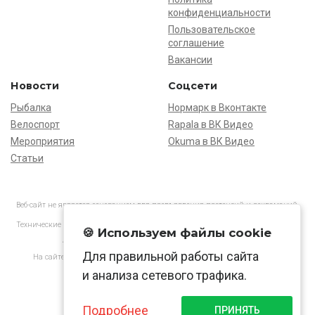
конфиденциальности
Пользовательское
соглашение
Вакансии
Новости
Соцсети
Рыбалка
Нормарк в Вконтакте
Велоспорт
Rapala в ВК Видео
Мероприятия
Okuma в ВК Видео
Статьи
Веб-сайт не является основанием для предъявления претензий и рекламаций,
информация является ознакомительной.
Технические характеристики товаров могут отличаться от указанных на сайте.
🍪 Используем файлы cookie
АО «Нормарк» ИНН 7728172512 ОГРН 1037739603505
Для правильной работы сайта
На сайте применяются
рекомендательные технологии
в соответствии
с законодательством РФ.
и анализа сетевого трафика.
Подробнее
ПРИНЯТЬ