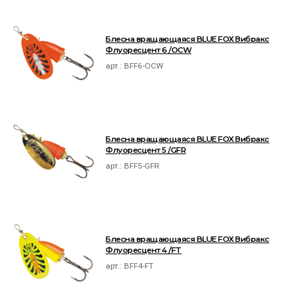
Блесна вращающаяся BLUE FOX Вибракс
Флуоресцент 6 /OCW
арт.:
BFF6-OCW
Блесна вращающаяся BLUE FOX Вибракс
Флуоресцент 5 /GFR
арт.:
BFF5-GFR
Блесна вращающаяся BLUE FOX Вибракс
Флуоресцент 4 /FT
арт.:
BFF4-FT