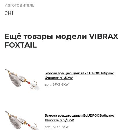
Изготовитель
CHI
Ещё товары модели VIBRAX
FOXTAIL
Блесна вращающаяся BLUE FOX Вибракс
Фокстэил 1 /SXW
арт.:
BFX1-SXW
Блесна вращающаяся BLUE FOX Вибракс
Фокстэил 3 /SXW
арт.:
BFX3-SXW