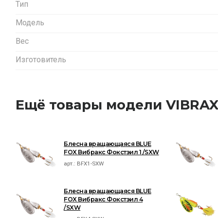
Тип
Модель
Вес
Изготовитель
Ещё товары модели VIBRAX
Блесна вращающаяся BLUE
FOX Вибракс Фокстэил 1 /SXW
арт.:
BFX1-SXW
Блесна вращающаяся BLUE
FOX Вибракс Фокстэил 4
/SXW