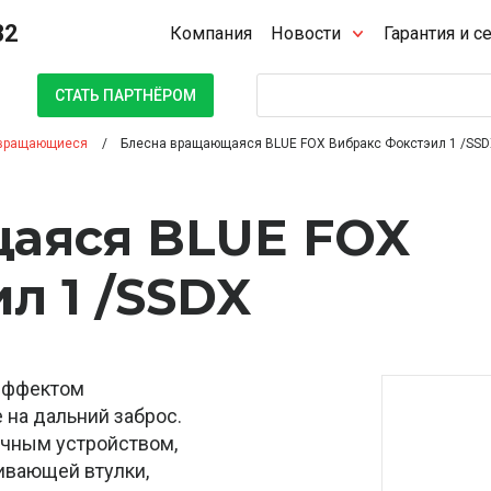
32
Компания
Новости
Гарантия и с
Поиск
СТАТЬ ПАРТНЁРОМ
вращающиеся
Блесна вращающаяся BLUE FOX Вибракс Фокстэил 1 /SS
аяся BLUE FOX
л 1 /SSDX
 эффектом
на дальний заброс.
ачным устройством,
ивающей втулки,