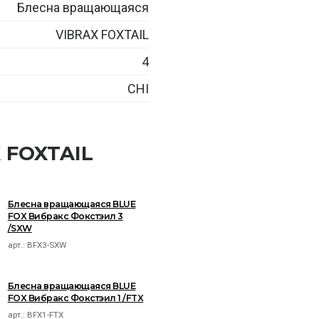
Блесна вращающаяся
VIBRAX FOXTAIL
4
CHI
 FOXTAIL
Блесна вращающаяся BLUE
FOX Вибракс Фокстэил 3
/SXW
арт.:
BFX3-SXW
Блесна вращающаяся BLUE
FOX Вибракс Фокстэил 1 /FTX
арт.:
BFX1-FTX