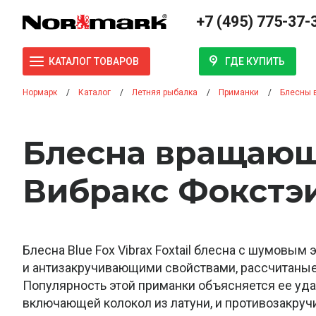
+7 (495) 775-37-
ГДЕ КУПИТЬ
КАТАЛОГ ТОВАРОВ
Нормарк
Каталог
Летняя рыбалка
Приманки
Блесны 
Блесна вращающ
Вибракс Фокстэи
Блесна Blue Fox Vibrax Foxtail блесна с шумовым
и антизакручивающими свойствами, рассчитаные 
Популярность этой приманки объясняется ее уд
включающей колокол из латуни, и противозакруч