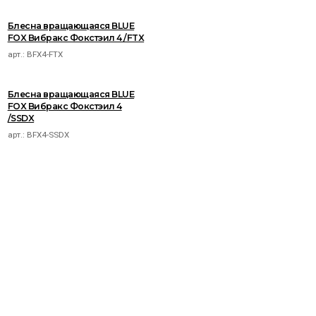
Блесна вращающаяся BLUE
FOX Вибракс Фокстэил 4 /FTX
арт.:
BFX4-FTX
Блесна вращающаяся BLUE
FOX Вибракс Фокстэил 4
/SSDX
арт.:
BFX4-SSDX