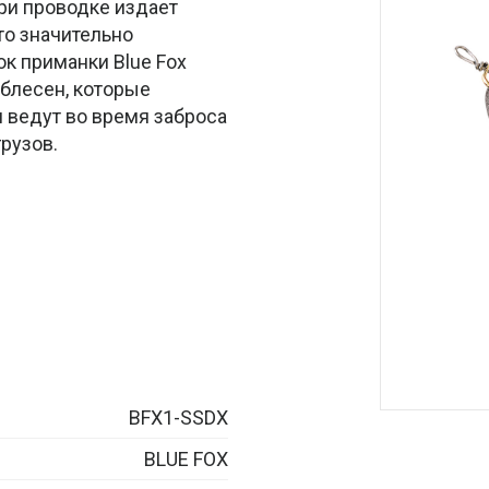
при проводке издает
то значительно
к приманки Blue Fox
а блесен, которые
я ведут во время заброса
рузов.
BFX1-SSDX
BLUE FOX