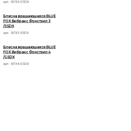
арт.:
BFX3-GSDX
Блесна вращающаяся BLUE
FOX Вибракс Фокстэил 3
/SSDX
арт.:
BFX3-SSDX
Блесна вращающаяся BLUE
FOX Вибракс Фокстэил 4
/GSDX
арт.:
BFX4-GSDX