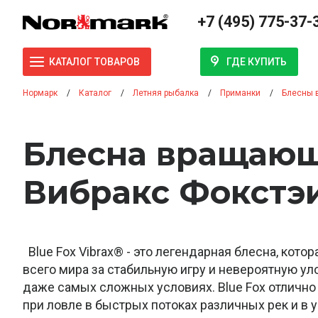
+7 (495) 775-37-
ГДЕ КУПИТЬ
КАТАЛОГ ТОВАРОВ
Нормарк
Каталог
Летняя рыбалка
Приманки
Блесны 
Блесна вращающ
Вибракс Фокстэ
Blue Fox Vibrax® - это легендарная блесна, кот
всего мира за стабильную игру и невероятную ул
даже самых сложных условиях. Blue Fox отличн
при ловле в быстрых потоках различных рек и в 