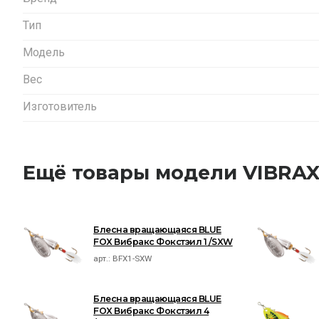
Тип
Модель
Вес
Изготовитель
Ещё товары модели VIBRAX
Блесна вращающаяся BLUE
FOX Вибракс Фокстэил 1 /SXW
арт.:
BFX1-SXW
Блесна вращающаяся BLUE
FOX Вибракс Фокстэил 4