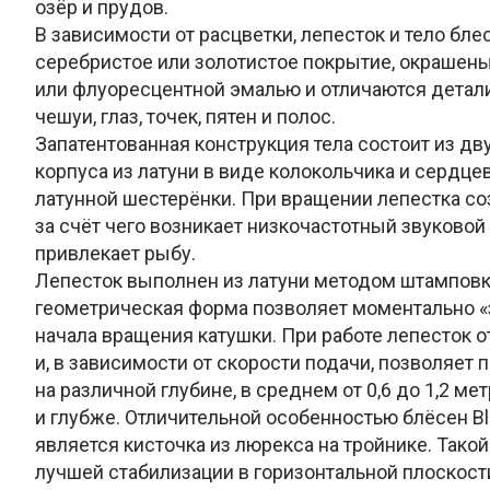
озёр и прудов.
В зависимости от расцветки, лепесток и тело блес
серебристое или золотистое покрытие, окрашен
или флуоресцентной эмалью и отличаются дета
чешуи, глаз, точек, пятен и полос.
Запатентованная конструкция тела состоит из дв
корпуса из латуни в виде колокольчика и сердце
латунной шестерёнки. При вращении лепестка со
за счёт чего возникает низкочастотный звуковой
привлекает рыбу.
Лепесток выполнен из латуни методом штамповки
геометрическая форма позволяет моментально «
начала вращения катушки. При работе лепесток от
и, в зависимости от скорости подачи, позволяет 
на различной глубине, в среднем от 0,6 до 1,2 ме
и глубже. Отличительной особенностью блёсен Blue
является кисточка из люрекса на тройнике. Тако
лучшей стабилизации в горизонтальной плоскост