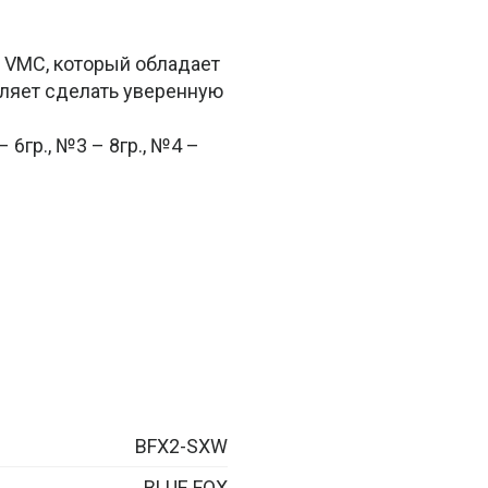
VMC, который обладает
оляет сделать уверенную
 6гр., №3 – 8гр., №4 –
BFX2-SXW
BLUE FOX