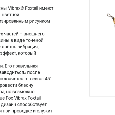
ны Vibrax® Foxtail имеют
ы цветной
лизированным рисунком
ух частей – внешнего
вины в виде точёной
здаётся вибрация,
 эффект, который
. Его правильная
заводиться» после
клоняется от оси на 45°
провести блесну
тра, но возможно
 Fox Vibrax Foxtail
й дизайн способствует
и при проводке и служит