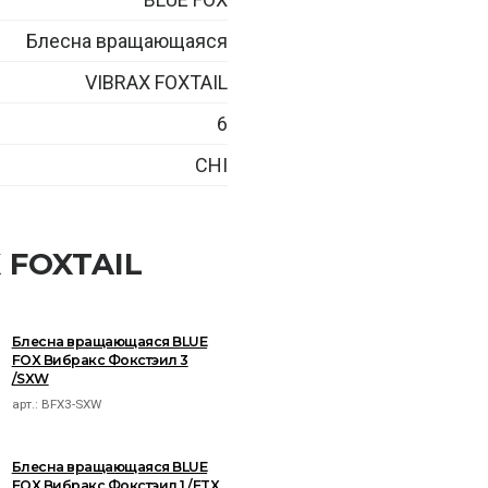
Блесна вращающаяся
VIBRAX FOXTAIL
6
CHI
 FOXTAIL
Блесна вращающаяся BLUE
FOX Вибракс Фокстэил 3
/SXW
арт.:
BFX3-SXW
Блесна вращающаяся BLUE
FOX Вибракс Фокстэил 1 /FTX