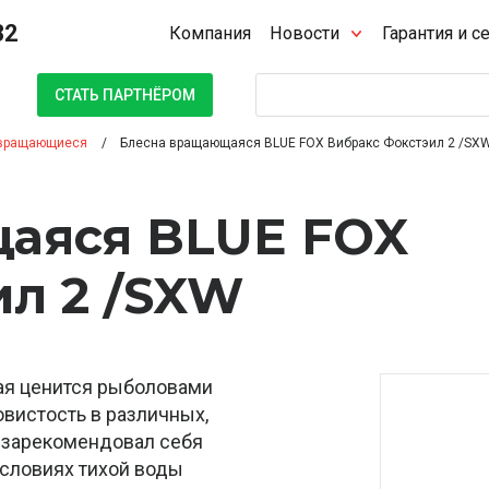
32
Компания
Новости
Гарантия и с
Поиск
СТАТЬ ПАРТНЁРОМ
вращающиеся
Блесна вращающаяся BLUE FOX Вибракс Фокстэил 2 /SX
аяся BLUE FOX
ил 2 /SXW
орая ценится рыболовами
овистость в различных,
о зарекомендовал себя
условиях тихой воды