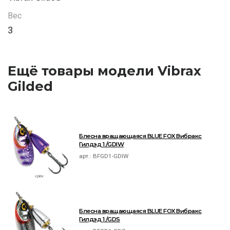
Вес
3
Ещё товары модели Vibrax
Gilded
Блесна вращающаяся BLUE FOX Вибракс
Гилдэд 1 /GDIW
арт.:
BFGD1-GDIW
Блесна вращающаяся BLUE FOX Вибракс
Гилдэд 1 /GDS