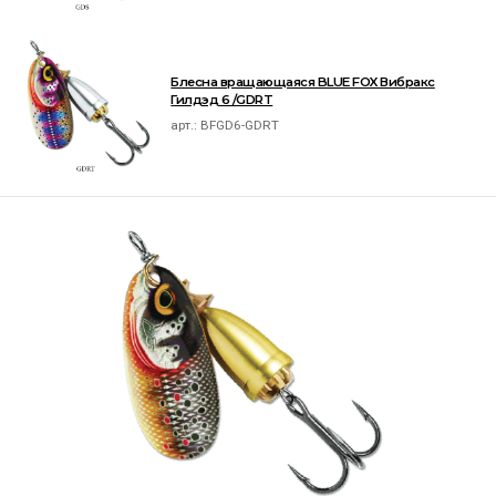
Блесна вращающаяся BLUE FOX Вибракс
Гилдэд 6 /GDRT
арт.:
BFGD6-GDRT