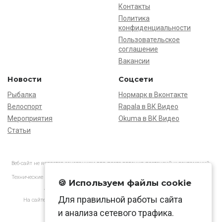
Контакты
Политика
конфиденциальности
Пользовательское
соглашение
Вакансии
Новости
Соцсети
Рыбалка
Нормарк в Вконтакте
Велоспорт
Rapala в ВК Видео
Мероприятия
Okuma в ВК Видео
Статьи
Веб-сайт не является основанием для предъявления претензий и рекламаций,
информация является ознакомительной.
Технические характеристики товаров могут отличаться от указанных на сайте.
🍪 Используем файлы cookie
АО «Нормарк» ИНН 7728172512 ОГРН 1037739603505
Для правильной работы сайта
На сайте применяются
рекомендательные технологии
в соответствии
с законодательством РФ.
и анализа сетевого трафика.