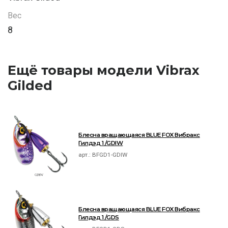
Вес
8
Ещё товары модели Vibrax
Gilded
Блесна вращающаяся BLUE FOX Вибракс
Гилдэд 1 /GDIW
арт.:
BFGD1-GDIW
Блесна вращающаяся BLUE FOX Вибракс
Гилдэд 1 /GDS