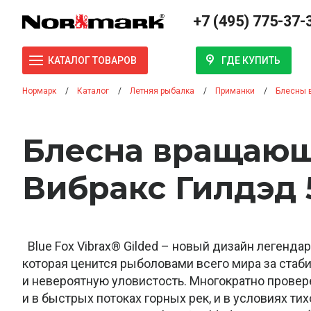
+7 (495) 775-37-
ГДЕ КУПИТЬ
КАТАЛОГ ТОВАРОВ
Нормарк
Каталог
Летняя рыбалка
Приманки
Блесны 
Блесна вращающ
Вибракс Гилдэд 
Blue Fox Vibrax® Gilded – новый дизайн легендар
которая ценится рыболовами всего мира за стаб
и невероятную уловистость. Многократно провере
и в быстрых потоках горных рек, и в условиях тих