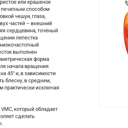
бристое или крашеное
к печатным способом
вкой чешуи, глаза,
двух частей – внешний
няя сердцевина, точёный
ащении лепестка
т низкочастотный
есток выполнен
еометрическая форма
сле начала вращения
на 45° и, в зависимости
ь блесну, в среднем,
том практически исключая
VMC, который обладает
воляет сделать
ы.