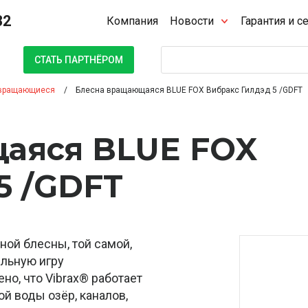
32
Компания
Новости
Гарантия и с
Поиск
СТАТЬ ПАРТНЁРОМ
вращающиеся
Блесна вращающаяся BLUE FOX Вибракс Гилдэд 5 /GDFT
аяся BLUE FOX
5 /GDFT
ной блесны, той самой,
ильную игру
но, что Vibrax® работает
ой воды озёр, каналов,