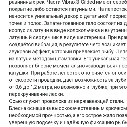
равнинных рек. Части Vibrax® Gilded имеют сере
покрытие либо остаются латунными. На лепесто
наносится уникальный декор с детальной прорисо
точек и полос. Запатентованное тело состоит из 
корпус из латуни в виде колокольчика и внутрен
латунный сердечник в виде шестерёнки. При вр
создаётся вибрация, в результате чего возникае
звуковой эффект, который привлекает рыбу. Леп
из латуни методом штамповки. Его уникальная г
позволяет блесне моментально «заводиться» по
катушки. При работе лепесток отклоняется от оси 
от скорости проводки, даёт возможность заглубит
от 0,6 до 1,2 метра, но возможно и глубже, при э
перекручивание лески.
Осью служит проволока из нержавеющей стали.
Блесна оснащена высококачественным крючком 
необходимой прочностью, а его острое жало поз
уверенную подсечку и надёжную фиксацию рыб