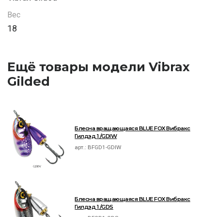
Вес
18
Ещё товары модели Vibrax
Gilded
Блесна вращающаяся BLUE FOX Вибракс
Гилдэд 1 /GDIW
арт.:
BFGD1-GDIW
Блесна вращающаяся BLUE FOX Вибракс
Гилдэд 1 /GDS