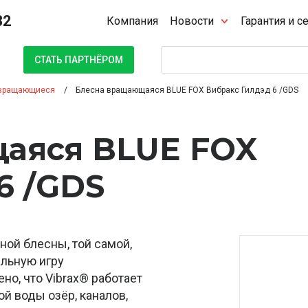
32
Компания
Новости
Гарантия и с
Поиск
СТАТЬ ПАРТНЁРОМ
вращающиеся
Блесна вращающаяся BLUE FOX Вибракс Гилдэд 6 /GDS
аяся BLUE FOX
6 /GDS
ной блесны, той самой,
ильную игру
но, что Vibrax® работает
ой воды озёр, каналов,