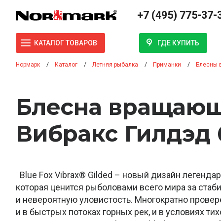
+7 (495) 775-37-
ГДЕ КУПИТЬ
КАТАЛОГ ТОВАРОВ
Нормарк
Каталог
Летняя рыбалка
Приманки
Блесны 
Блесна вращающ
Вибракс Гилдэд 
Blue Fox Vibrax® Gilded – новый дизайн легендар
которая ценится рыболовами всего мира за стаб
и невероятную уловистость. Многократно провере
и в быстрых потоках горных рек, и в условиях тих