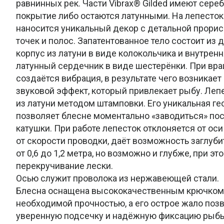
равнинных рек. Части Vibrax® Gilded имеют сере
покрытие либо остаются латунными. На лепесто
наносится уникальный декор с детальной прорисо
точек и полос. Запатентованное тело состоит из 
корпус из латуни в виде колокольчика и внутрен
латунный сердечник в виде шестерёнки. При вр
создаётся вибрация, в результате чего возникае
звуковой эффект, который привлекает рыбу. Леп
из латуни методом штамповки. Его уникальная г
позволяет блесне моментально «заводиться» по
катушки. При работе лепесток отклоняется от оси 
от скорости проводки, даёт возможность заглубит
от 0,6 до 1,2 метра, но возможно и глубже, при э
перекручивание лески.
Осью служит проволока из нержавеющей стали.
Блесна оснащена высококачественным крючком 
необходимой прочностью, а его острое жало поз
уверенную подсечку и надёжную фиксацию рыб