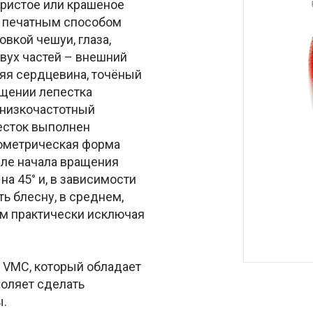
бристое или крашеное
к печатным способом
вкой чешуи, глаза,
двух частей – внешний
няя сердцевина, точёный
ащении лепестка
т низкочастотный
есток выполнен
еометрическая форма
сле начала вращения
на 45° и, в зависимости
ь блесну, в среднем,
том практически исключая
VMC, который обладает
воляет сделать
ы.