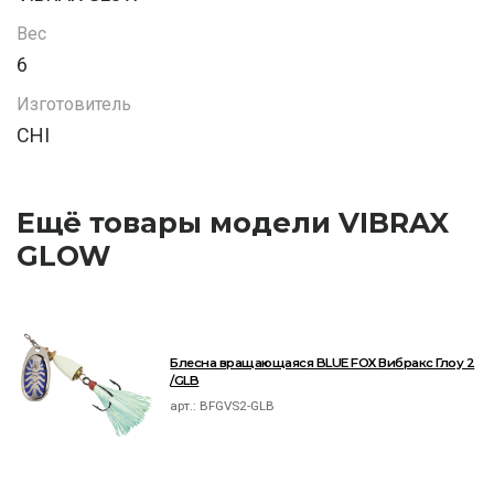
Вес
6
Изготовитель
CHI
Ещё товары модели VIBRAX
GLOW
Блесна вращающаяся BLUE FOX Вибракс Глоу 2
/GLB
арт.:
BFGVS2-GLB