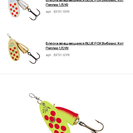
Блесна вращающаяся BLUE FOX Вибракс Хот
Пеппер 1 /SYR
арт.:
BFS1-SYR
Блесна вращающаяся BLUE FOX Вибракс Хот
Пеппер 1 /GYR
арт.:
BFS1-GYR