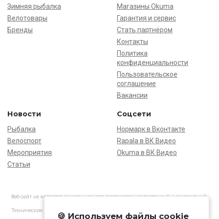
Зимняя рыбалка
Магазины Okuma
Велотовары
Гарантия и сервис
Бренды
Стать партнёром
Контакты
Политика
конфиденциальности
Пользовательское
соглашение
Вакансии
Новости
Соцсети
Рыбалка
Нормарк в Вконтакте
Велоспорт
Rapala в ВК Видео
Мероприятия
Okuma в ВК Видео
Статьи
Веб-сайт не является основанием для предъявления претензий и рекламаций,
информация является ознакомительной.
Технические характеристики товаров могут отличаться от указанных на сайте.
🍪 Используем файлы cookie