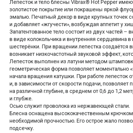
Лепесток и тело блесны Vibrax® Hot Pepper имею
золотистое покрытие или покрашены яркой флуо
эмалью. Печатный декор в виде крупных точек с
и добавляет «жгучести», возбуждая аппетит у хи
Запатентованное тело состоит из двух частей – 
в виде колокольчика и внутренняя сердцевина в
шестерёнки. При вращении лепестка создаётся ви
возникает низкочастотный звуковой эффект, кот
Лепесток выполнен из латуни методом штамповки
геометрическая форма позволяет моментально «
начала вращения катушки. При работе лепесток от
и, в зависимости от скорости подачи, позволяет 
на различной глубине, в среднем от 0,6 до 1,2 ме
и глубже.
Осью служит проволока из нержавеющей стали.
Блесна оснащена высококачественным крючком 
необходимой прочностью. Его острое жало позв
подсечку.