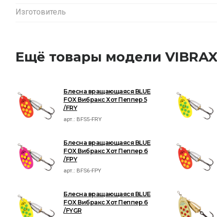
Изготовитель
Ещё товары модели VIBRA
Блесна вращающаяся BLUE
FOX Вибракс Хот Пеппер 5
/FRY
арт.:
BFS5-FRY
Блесна вращающаяся BLUE
FOX Вибракс Хот Пеппер 6
/FPY
арт.:
BFS6-FPY
Блесна вращающаяся BLUE
FOX Вибракс Хот Пеппер 6
/FYGR