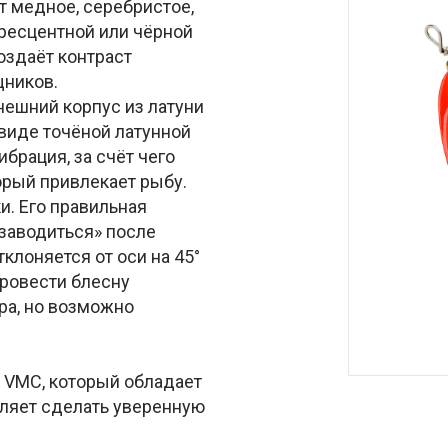
т медное, серебристое,
ресцентной или чёрной
оздаёт контраст
щников.
внешний корпус из латуни
 виде точёной латунной
брация, за счёт чего
орый привлекает рыбу.
. Его правильная
заводиться» после
клоняется от оси на 45°
провести блесну
тра, но возможно
VMC, который обладает
оляет сделать уверенную