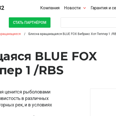
32
Компания
Новости
Гарантия и с
Поиск
СТАТЬ ПАРТНЁРОМ
вращающиеся
Блесна вращающаяся BLUE FOX Вибракс Хот Пеппер 1 /R
аяся BLUE FOX
пер 1 /RBS
орая ценится рыболовами
овистость в различных
горных рек, и в условиях