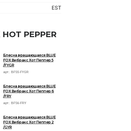
EST
X HOT PEPPER
Блесна вращающаяся BLUE
FOX Вибракс Хот Пеппер 5
/FYGR
арт.:
BFS5-FYGR
Блесна вращающаяся BLUE
FOX Вибракс Хот Пеппер 6
/FRY
арт.:
BFS6-FRY
Блесна вращающаяся BLUE
FOX Вибракс Хот Пеппер 2
/GYR