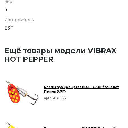
Вес
6
Изготовитель
EST
Ещё товары модели VIBRAX
HOT PEPPER
Блесна вращающаяся BLUE FOX Вибракс Хот
Пеппер 5 /FRY
арт.:
BFS5-FRY