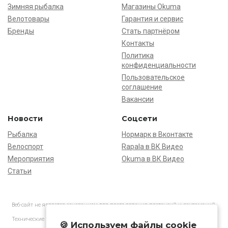
Зимняя рыбалка
Магазины Okuma
Велотовары
Гарантия и сервис
Бренды
Стать партнёром
Контакты
Политика
конфиденциальности
Пользовательское
соглашение
Вакансии
Новости
Соцсети
Рыбалка
Нормарк в Вконтакте
Велоспорт
Rapala в ВК Видео
Мероприятия
Okuma в ВК Видео
Статьи
Веб-сайт не является основанием для предъявления претензий и рекламаций,
информация является ознакомительной.
Технические характеристики товаров могут отличаться от указанных на сайте.
🍪 Используем файлы cookie