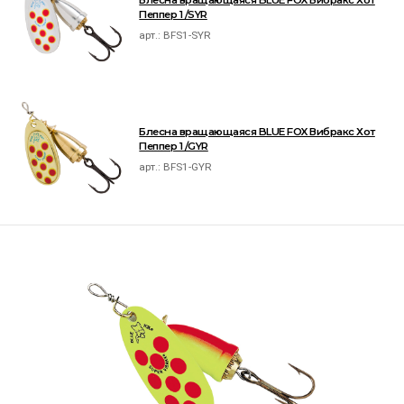
Блесна вращающаяся BLUE FOX Вибракс Хот
Пеппер 1 /SYR
арт.:
BFS1-SYR
Блесна вращающаяся BLUE FOX Вибракс Хот
Пеппер 1 /GYR
арт.:
BFS1-GYR