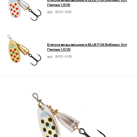
Блесна вращающаяся BLUE FOX Вибракс Хот
Пеппер 1 /SYR
арт.:
BFS1-SYR
Блесна вращающаяся BLUE FOX Вибракс Хот
Пеппер 1 /GYR
арт.:
BFS1-GYR