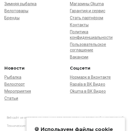
Зимняя рыбалка
Магазины Okuma
Велотовары
Гарантия и сервис
Бренды
Стать партнёром
Контакты
Политика
конфиденциальности
Пользовательское
соглашение
Вакансии
Новости
Соцсети
Рыбалка
Нормарк в Вконтакте
Велоспорт
Rapala в ВК Видео
Мероприятия
Okuma в ВК Видео
Статьи
Веб-сайт не является основанием для предъявления претензий и рекламаций,
информация является ознакомительной.
Технические характеристики товаров могут отличаться от указанных на сайте.
🍪 Используем файлы cookie