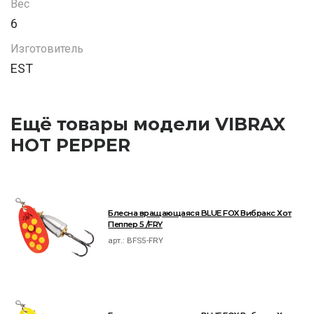
Вес
6
Изготовитель
EST
Ещё товары модели VIBRAX
HOT PEPPER
Блесна вращающаяся BLUE FOX Вибракс Хот
Пеппер 5 /FRY
арт.:
BFS5-FRY