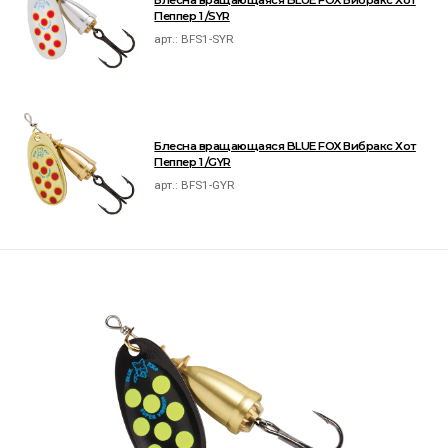
Блесна вращающаяся BLUE FOX Вибракс Хот
Пеппер 1 /SYR
арт.:
BFS1-SYR
Блесна вращающаяся BLUE FOX Вибракс Хот
Пеппер 1 /GYR
арт.:
BFS1-GYR