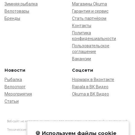
Зимняя рыбалка
Магазины Okuma
Велотовары
Гарантия и сервис
Бренды
Стать партнёром
Контакты
Политика
конфиденциальности
Пользовательское
соглашение
Вакансии
Новости
Соцсети
Рыбалка
Нормарк в Вконтакте
Велоспорт
Rapala в ВК Видео
Мероприятия
Okuma в ВК Видео
Статьи
Веб-сайт не является основанием для предъявления претензий и рекламаций,
информация является ознакомительной.
Технические характеристики товаров могут отличаться от указанных на сайте.
🍪 Используем файлы cookie