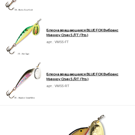
Блесна вращающаяся BLUE FOX Вибракс
Минноу Спин 5 /FT (7гр.)
арт.:
VMS5-FT
Блесна вращающаяся BLUE FOX Вибракс
Минноу Спин 5 /RT (7гр.)
арт.:
VMS5-RT