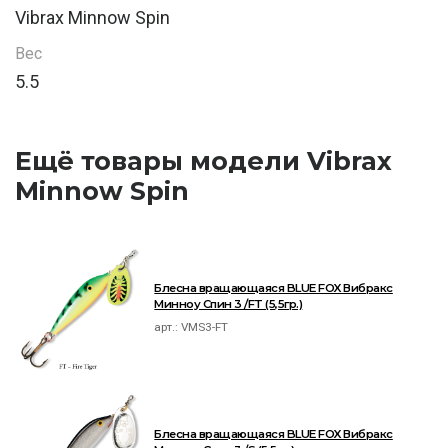
Vibrax Minnow Spin
Вес
5.5
Ещё товары модели Vibrax
Minnow Spin
Блесна вращающаяся BLUE FOX Вибракс
Минноу Спин 3 /FT (5,5гр.)
арт.:
VMS3-FT
Блесна вращающаяся BLUE FOX Вибракс