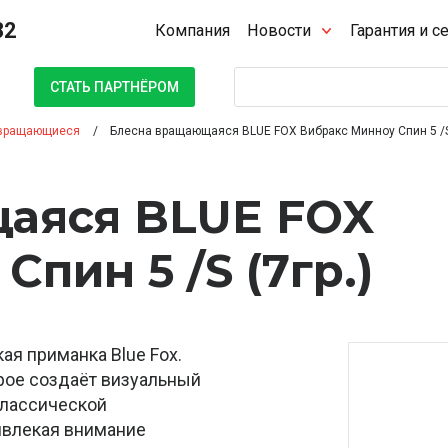
32
Компания
Новости
Гарантия и с
Поиск
СТАТЬ ПАРТНЁРОМ
вращающиеся
Блесна вращающаяся BLUE FOX Вибракс Минноу Спин 5 /S 
аяся BLUE FOX
пин 5 /S (7гр.)
ая приманка Blue Fox.
рое создаёт визуальный
классической
ривлекая внимание