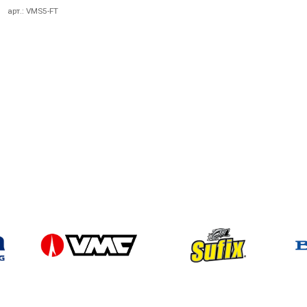
арт.:
VMS5-FT