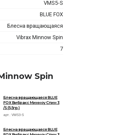
VMS5-S
BLUE FOX
Блесна вращающаяся
Vibrax Minnow Spin
7
Minnow Spin
Блесна вращающаяся BLUE
FOX Вибракс Минноу Спин 3
/S (5,5гр.)
арт.:
VMS3-S
Блесна вращающаяся BLUE
FOX Вибракс Минноу Спин 3