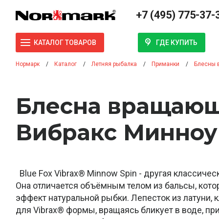
+7 (495) 775-37-
ГДЕ КУПИТЬ
КАТАЛОГ ТОВАРОВ
Нормарк
Каталог
Летняя рыбалка
Приманки
Блесны 
Блесна вращающ
Вибракс Минноу С
Blue Fox Vibrax® Minnow Spin - другая классическ
Она отличается объёмным телом из бальсы, кото
эффект натуральной рыбки. Лепесток из латуни, 
для Vibrax® формы, вращаясь бликует в воде, п