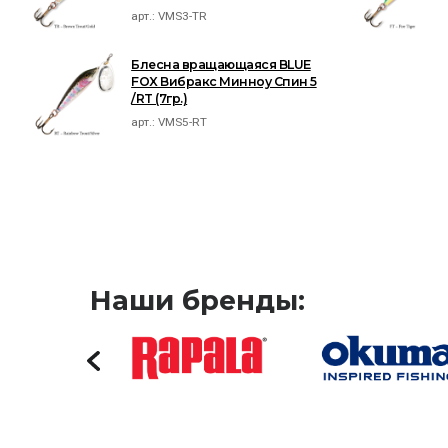
арт.:
VMS3-TR
Блесна вращающаяся BLUE
FOX Вибракс Минноу Спин 5
/RT (7гр.)
арт.:
VMS5-RT
Наши бренды: