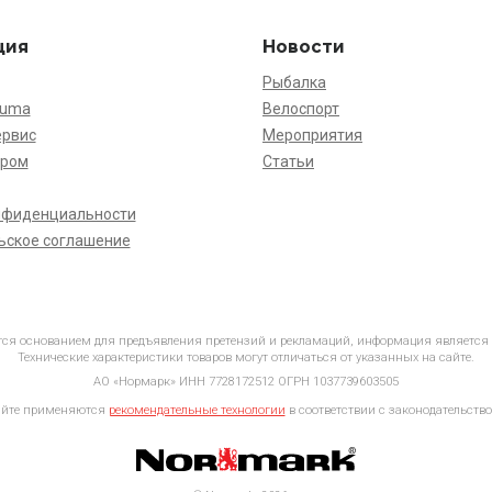
ция
Новости
Рыбалка
kuma
Велоспорт
ервис
Мероприятия
ёром
Статьи
нфиденциальности
ьское соглашение
ется основанием для предъявления претензий и рекламаций, информация является
Технические характеристики товаров могут отличаться от указанных на сайте.
АО «Нормарк» ИНН 7728172512 ОГРН 1037739603505
айте применяются
рекомендательные технологии
в соответствии с законодательство