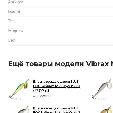
Артикул
Бренд
Тип
Модель
Вес
Ещё товары модели Vibrax 
Блесна вращающаяся BLUE
FOX Вибракс Минноу Спин 3
/FT (5,5гр.)
арт.:
VMS3-FT
Блесна вращающаяся BLUE
FOX Вибракс Минноу Спин 2