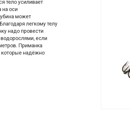
ся тело усиливает
 на оси
лубина может
Благодаря легкому телу
нку надо провести
и водорослями, если
иметров. Приманка
 которые надёжно