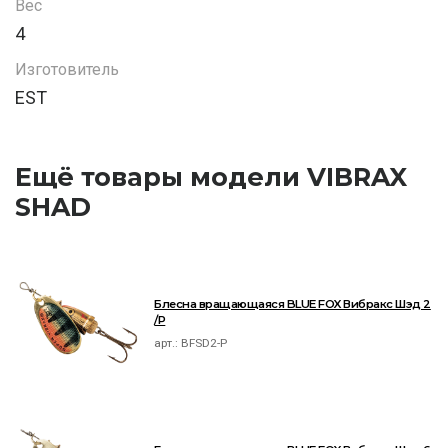
Вес
4
Изготовитель
EST
Ещё товары модели VIBRAX
SHAD
Блесна вращающаяся BLUE FOX Вибракс Шэд 2
/P
арт.:
BFSD2-P