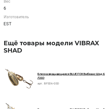
Вес
6
Изготовитель
EST
Ещё товары модели VIBRAX
SHAD
Блесна вращающаяся BLUE FOX Вибракс Шэд 6
/GSD
арт.:
BFSD6-GSD