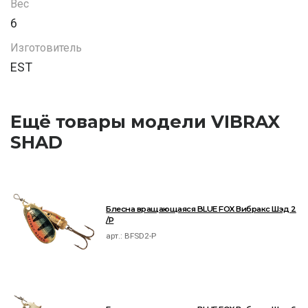
Вес
6
Изготовитель
EST
Ещё товары модели VIBRAX
SHAD
Блесна вращающаяся BLUE FOX Вибракс Шэд 2
/P
арт.:
BFSD2-P