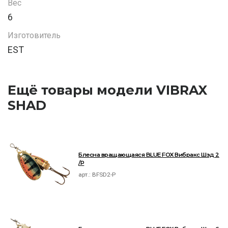
Вес
6
Изготовитель
EST
Ещё товары модели VIBRAX
SHAD
Блесна вращающаяся BLUE FOX Вибракс Шэд 2
/P
арт.:
BFSD2-P