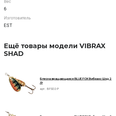
Вес
6
Изготовитель
EST
Ещё товары модели VIBRAX
SHAD
Блесна вращающаяся BLUE FOX Вибракс Шэд 2
/P
арт.:
BFSD2-P