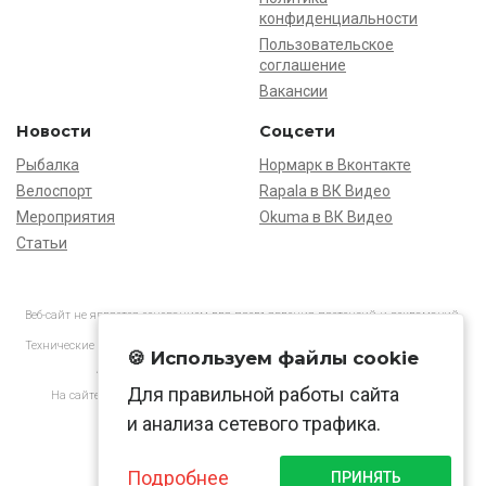
конфиденциальности
Пользовательское
соглашение
Вакансии
Новости
Соцсети
Рыбалка
Нормарк в Вконтакте
Велоспорт
Rapala в ВК Видео
Мероприятия
Okuma в ВК Видео
Статьи
Веб-сайт не является основанием для предъявления претензий и рекламаций,
информация является ознакомительной.
Технические характеристики товаров могут отличаться от указанных на сайте.
🍪 Используем файлы cookie
АО «Нормарк» ИНН 7728172512 ОГРН 1037739603505
Для правильной работы сайта
На сайте применяются
рекомендательные технологии
в соответствии
с законодательством РФ.
и анализа сетевого трафика.
Подробнее
ПРИНЯТЬ