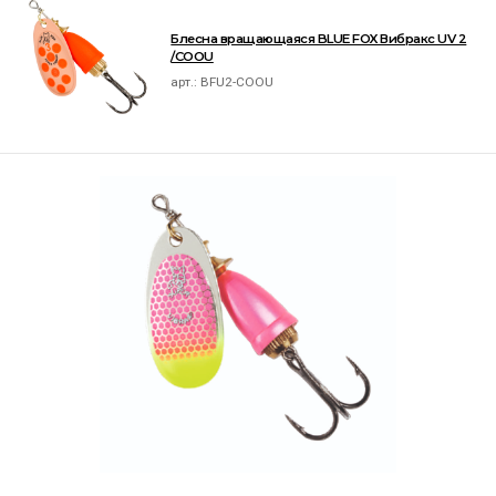
Блесна вращающаяся BLUE FOX Вибракс UV 2
/COOU
арт.:
BFU2-COOU