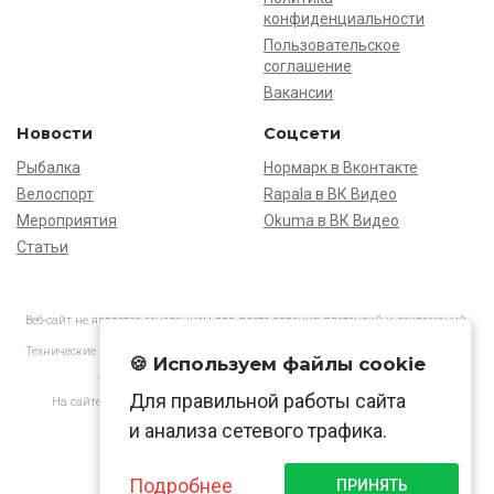
конфиденциальности
Пользовательское
соглашение
Вакансии
Новости
Соцсети
Рыбалка
Нормарк в Вконтакте
Велоспорт
Rapala в ВК Видео
Мероприятия
Okuma в ВК Видео
Статьи
Веб-сайт не является основанием для предъявления претензий и рекламаций,
информация является ознакомительной.
Технические характеристики товаров могут отличаться от указанных на сайте.
🍪 Используем файлы cookie
АО «Нормарк» ИНН 7728172512 ОГРН 1037739603505
Для правильной работы сайта
На сайте применяются
рекомендательные технологии
в соответствии
с законодательством РФ.
и анализа сетевого трафика.
Подробнее
ПРИНЯТЬ