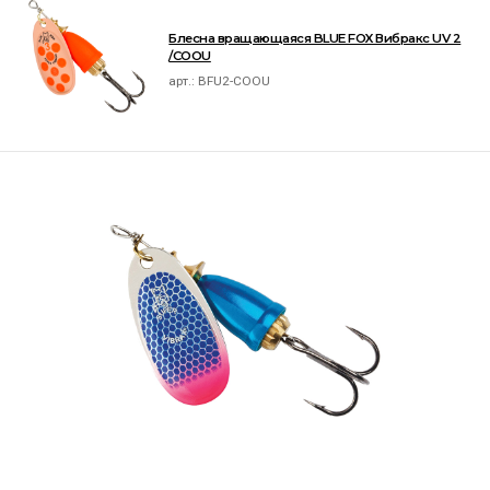
Блесна вращающаяся BLUE FOX Вибракс UV 2
/COOU
арт.:
BFU2-COOU