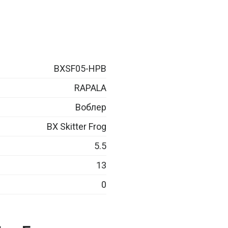
BXSF05-HPB
RAPALA
Воблер
BX Skitter Frog
5.5
13
0