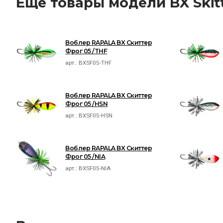
Ещё товары модели BX Skitt
Воблер RAPALA BX Скиттер
Фрог 05 /THF
арт.:
BXSF05-THF
Воблер RAPALA BX Скиттер
Фрог 05 /HSN
арт.:
BXSF05-HSN
Воблер RAPALA BX Скиттер
Фрог 05 /NIA
арт.:
BXSF05-NIA