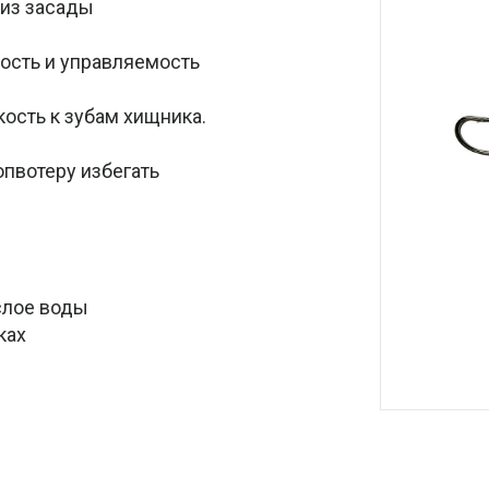
 из засады
ость и управляемость
ость к зубам хищника.
пвотеру избегать
слое воды
ках