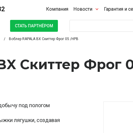
32
Компания
Новости
Гарантия и с
Поиск
СТАТЬ ПАРТНЁРОМ
Воблер RAPALA BX Скиттер Фрог 05 /HPB
BX Скиттер Фрог 
 добычу под пологом
рыжки лягушки, создавая