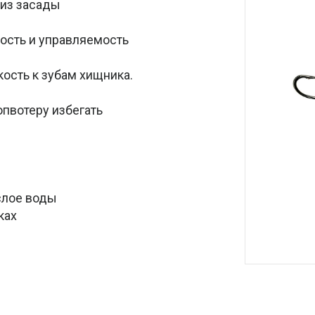
 из засады
ость и управляемость
ость к зубам хищника.
пвотеру избегать
слое воды
ках