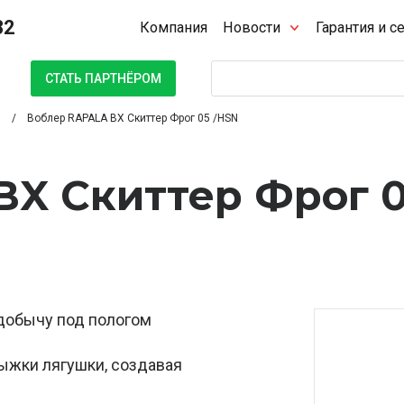
32
Компания
Новости
Гарантия и с
Поиск
СТАТЬ ПАРТНЁРОМ
Воблер RAPALA BX Скиттер Фрог 05 /HSN
BX Скиттер Фрог 
 добычу под пологом
рыжки лягушки, создавая