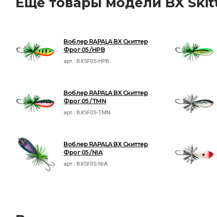
Ещё товары модели BX Skitt
Воблер RAPALA BX Скиттер
Фрог 05 /HPB
арт.:
BXSF05-HPB
Воблер RAPALA BX Скиттер
Фрог 05 /TMN
арт.:
BXSF05-TMN
Воблер RAPALA BX Скиттер
Фрог 05 /NIA
арт.:
BXSF05-NIA