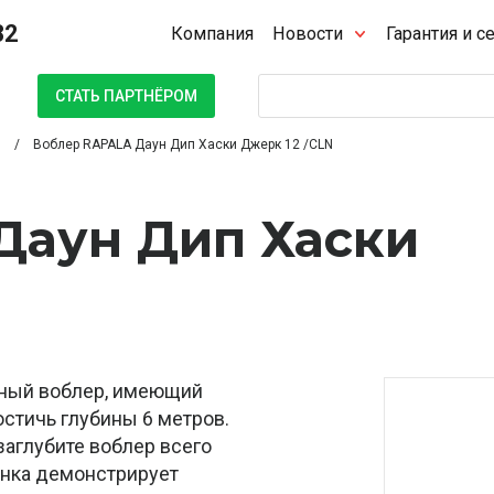
32
Компания
Новости
Гарантия и с
Поиск
СТАТЬ ПАРТНЁРОМ
Воблер RAPALA Даун Дип Хаски Джерк 12 /CLN
Даун Дип Хаски
нный воблер, имеющий
стичь глубины 6 метров.
заглубите воблер всего
анка демонстрирует