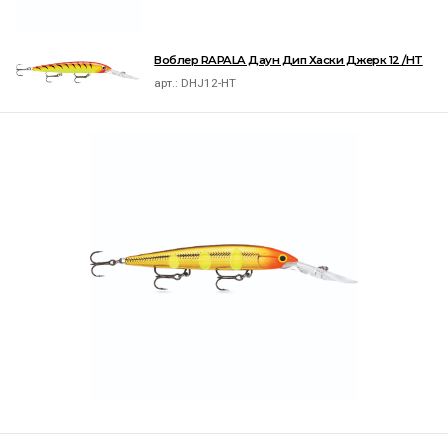
Воблер RAPALA Даун Дип Хаски Джерк 12 /HT
арт.:
DHJ12-HT