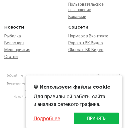
Пользовательское
соглашение
Вакансии
Новости
Соцсети
Рыбалка
Нормарк в Вконтакте
Велоспорт
Rapala в ВК Видео
Мероприятия
Okuma в ВК Видео
Статьи
Веб-сайт не является основанием для предъявления претензий и рекламаций,
информация является ознакомительной.
Технические характеристики товаров могут отличаться от указанных на сайте.
🍪 Используем файлы cookie
АО «Нормарк» ИНН 7728172512 ОГРН 1037739603505
Для правильной работы сайта
На сайте применяются
рекомендательные технологии
в соответствии
с законодательством РФ.
и анализа сетевого трафика.
Подробнее
ПРИНЯТЬ
© Normark, 2026 г.