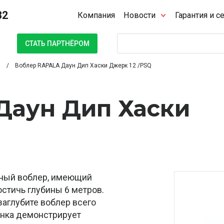
32
Компания
Новости
Гарантия и с
Поиск
СТАТЬ ПАРТНЁРОМ
Воблер RAPALA Даун Дип Хаски Джерк 12 /PSQ
Даун Дип Хаски
нный воблер, имеющий
стичь глубины 6 метров.
заглубите воблер всего
анка демонстрирует